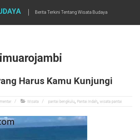
BUDAYA
Berita Terkini Tentang Wisata Budaya
rimuarojambi
 yang Harus Kamu Kunjungi
,
,
mentar
Wisata
pantai bengkulu
Pantai Indah
wisata pantai