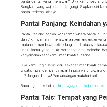
pantai-pantai yang menawan? Jika kamu seorang pe
Bengkulu yang wajib kamu kunjungi. Siapkan diri ka
pantai terkenal lainnya.
Pantai Panjang: Keindahan 
Pantai Panjang adalah ikon utama wisata pantai di B
dari 7 km, pantai ini menawarkan pemandangan yang sp
matahari, membuat setiap langkah di atasnya teras
untuk kamu yang suka berenang atau sekadar ber
kenyamanan saat kamu menikmati suasana.
Jika kamu ingin lebih dari sekadar menikmati pema
wisata, mulai dari penginapan hingga warung-warung
ini? Jangan ditanya! Pemandangan matahari terben
Baca juga artikel di sini
https://jagadesakejarimuaroj
Pantai Tais: Tempat yang P