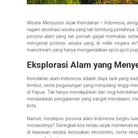
Wisata: Menyusuri Jejak Keindahan – Indonesia, denga
ragam destinasi wisata yang tak terhitung jumlahnya.
pesona alam yang tak pernah gagal memukau setia
mengenal potensi wisata yang di miliki negara ini?
mainstream yang hanya mengandalkan spot-spot pop
Eksplorasi Alam yang Meny
Keindahan alam Indonesia adalah daya tarik yang tiada
lembut, serta pegunungan yang menjulang tinggi mena
di Papua. Tak hanya menakjubkan dari segi keindahan
menawarkan pengalaman yang sangat mendalam, meny
kota.
Namun, meskipun pesona alam Indonesia begitu luar
merawatnya? Seringkali kita terlalu asyik menikmati
di kawasan wisata, kerusakan ekosistem, serta eksp