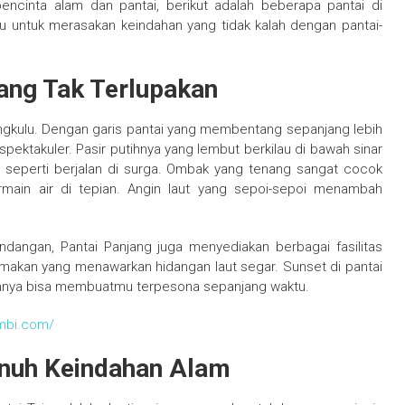
ncinta alam dan pantai, berikut adalah beberapa pantai di
mu untuk merasakan keindahan yang tidak kalah dengan pantai-
yang Tak Terlupakan
engkulu. Dengan garis pantai yang membentang sepanjang lebih
ektakuler. Pasir putihnya yang lembut berkilau di bawah sinar
a seperti berjalan di surga. Ombak yang tenang sangat cocok
main air di tepian. Angin laut yang sepoi-sepoi menambah
ndangan, Pantai Panjang juga menyediakan berbagai fasilitas
 makan yang menawarkan hidangan laut segar. Sunset di pantai
amnya bisa membuatmu terpesona sepanjang waktu.
ambi.com/
enuh Keindahan Alam