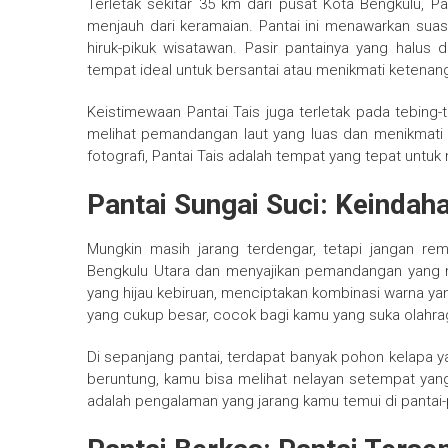
Terletak sekitar 35 km dari pusat Kota Bengkulu, P
menjauh dari keramaian. Pantai ini menawarkan sua
hiruk-pikuk wisatawan. Pasir pantainya yang halus 
tempat ideal untuk bersantai atau menikmati ketenan
Keistimewaan Pantai Tais juga terletak pada tebing-t
melihat pemandangan laut yang luas dan menikmati
fotografi, Pantai Tais adalah tempat yang tepat u
Pantai Sungai Suci: Keinda
Mungkin masih jarang terdengar, tetapi jangan re
Bengkulu Utara dan menyajikan pemandangan yang m
yang hijau kebiruan, menciptakan kombinasi warna y
yang cukup besar, cocok bagi kamu yang suka olahraga
Di sepanjang pantai, terdapat banyak pohon kelapa y
beruntung, kamu bisa melihat nelayan setempat yang
adalah pengalaman yang jarang kamu temui di pantai-p