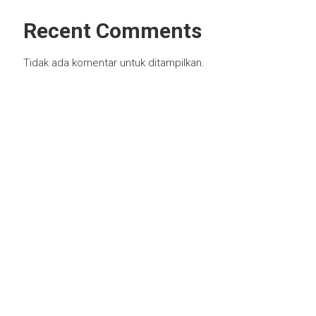
Recent Comments
Tidak ada komentar untuk ditampilkan.