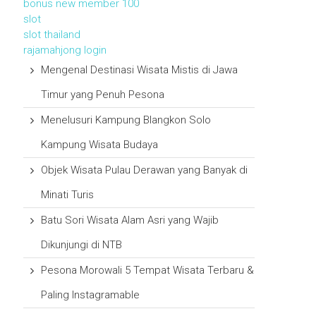
bonus new member 100
slot
slot thailand
rajamahjong login
Mengenal Destinasi Wisata Mistis di Jawa
Timur yang Penuh Pesona
Menelusuri Kampung Blangkon Solo
Kampung Wisata Budaya
Objek Wisata Pulau Derawan yang Banyak di
Minati Turis
Batu Sori Wisata Alam Asri yang Wajib
Dikunjungi di NTB
Pesona Morowali 5 Tempat Wisata Terbaru &
Paling Instagramable