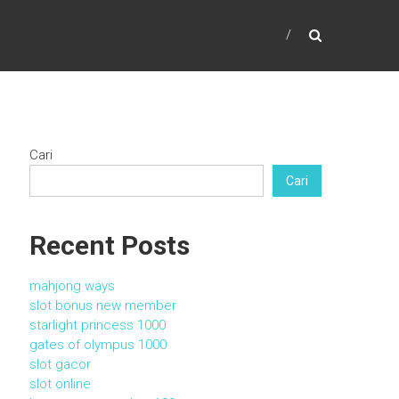
Cari
Cari
Recent Posts
mahjong ways
slot bonus new member
starlight princess 1000
gates of olympus 1000
slot gacor
slot online