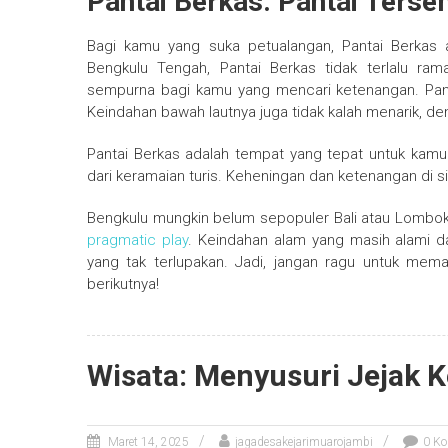
Pantai Berkas: Pantai Ters
Bagi kamu yang suka petualangan, Pantai Berkas a
Bengkulu Tengah, Pantai Berkas tidak terlalu ra
sempurna bagi kamu yang mencari ketenangan. Pantai 
Keindahan bawah lautnya juga tidak kalah menarik, d
Pantai Berkas adalah tempat yang tepat untuk kamu 
dari keramaian turis. Keheningan dan ketenangan di s
Bengkulu mungkin belum sepopuler Bali atau Lombok, n
pragmatic play
. Keindahan alam yang masih alami 
yang tak terlupakan. Jadi, jangan ragu untuk mem
berikutnya!
Wisata: Menyusuri Jejak 
Maret 14, 2025
jagadesakejarimuarojambi
0 Ko