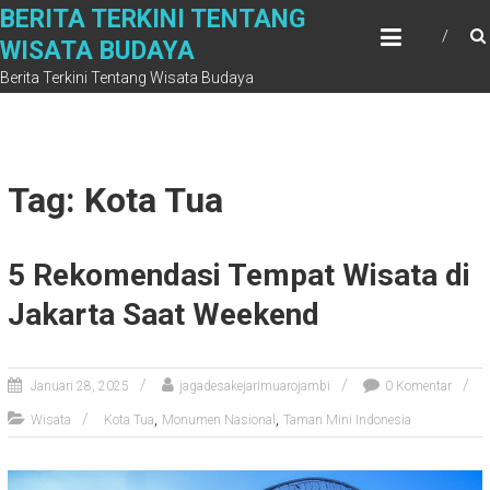
Skip
BERITA TERKINI TENTANG
to
WISATA BUDAYA
content
Berita Terkini Tentang Wisata Budaya
Tag: Kota Tua
5 Rekomendasi Tempat Wisata di
Jakarta Saat Weekend
Januari 28, 2025
jagadesakejarimuarojambi
0 Komentar
,
,
Wisata
Kota Tua
Monumen Nasional
Taman Mini Indonesia