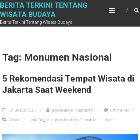
Skip
BERITA TERKINI TENTANG
to
WISATA BUDAYA
content
Berita Terkini Tentang Wisata Budaya
Tag: Monumen Nasional
5 Rekomendasi Tempat Wisata di
Jakarta Saat Weekend
Januari 28, 2025
jagadesakejarimuarojambi
0 Komentar
,
,
Wisata
Kota Tua
Monumen Nasional
Taman Mini Indonesia