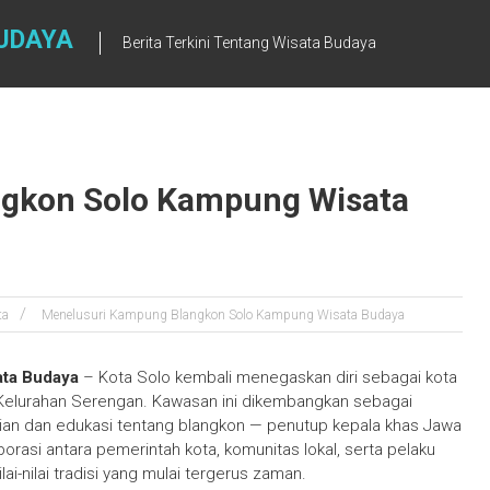
BUDAYA
Berita Terkini Tentang Wisata Budaya
gkon Solo Kampung Wisata
ta
Menelusuri Kampung Blangkon Solo Kampung Wisata Budaya
ta Budaya
– Kota Solo kembali menegaskan diri sebagai kota
elurahan Serengan. Kawasan ini dikembangkan sebagai
ian dan edukasi tentang blangkon — penutup kepala khas Jawa
aborasi antara pemerintah kota, komunitas lokal, serta pelaku
i-nilai tradisi yang mulai tergerus zaman.