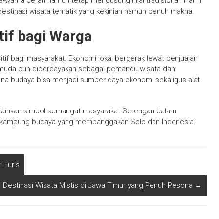
warna cerah namun tetap mengusung nilai tradisional. Hal ini
destinasi wisata tematik yang kekinian namun penuh makna.
if bagi Warga
 bagi masyarakat. Ekonomi lokal bergerak lewat penjualan
 pemuda pun diberdayakan sebagai pemandu wisata dan
ana budaya bisa menjadi sumber daya ekonomi sekaligus alat
lainkan simbol semangat masyarakat Serengan dalam
u kampung budaya yang membanggakan Solo dan Indonesia.
 Turis
 Destinasi Wisata Mistis di Jawa Timur yang Penuh Pesona
→