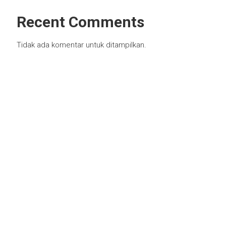
Recent Comments
Tidak ada komentar untuk ditampilkan.