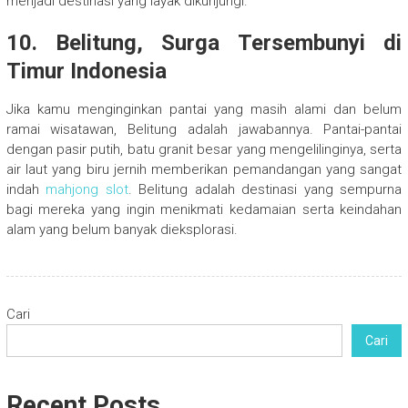
menjadi destinasi yang layak dikunjungi.
10. Belitung, Surga Tersembunyi di
Timur Indonesia
Jika kamu menginginkan pantai yang masih alami dan belum
ramai wisatawan, Belitung adalah jawabannya. Pantai-pantai
dengan pasir putih, batu granit besar yang mengelilinginya, serta
air laut yang biru jernih memberikan pemandangan yang sangat
indah
mahjong slot
. Belitung adalah destinasi yang sempurna
bagi mereka yang ingin menikmati kedamaian serta keindahan
alam yang belum banyak dieksplorasi.
Cari
Cari
Recent Posts