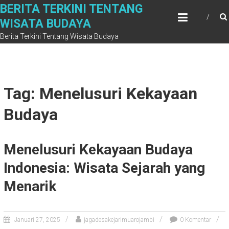
Skip
BERITA TERKINI TENTANG
to
WISATA BUDAYA
content
Berita Terkini Tentang Wisata Budaya
Tag: Menelusuri Kekayaan
Budaya
Menelusuri Kekayaan Budaya
Indonesia: Wisata Sejarah yang
Menarik
Januari 27, 2025
jagadesakejarimuarojambi
0 Komentar