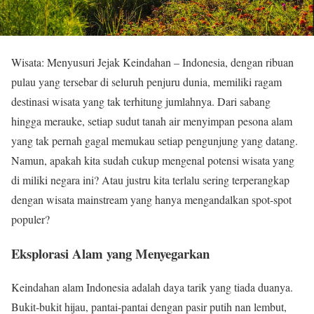
Wisata: Menyusuri Jejak Keindahan – Indonesia, dengan ribuan
pulau yang tersebar di seluruh penjuru dunia, memiliki ragam
destinasi wisata yang tak terhitung jumlahnya. Dari sabang
hingga merauke, setiap sudut tanah air menyimpan pesona alam
yang tak pernah gagal memukau setiap pengunjung yang datang.
Namun, apakah kita sudah cukup mengenal potensi wisata yang
di miliki negara ini? Atau justru kita terlalu sering terperangkap
dengan wisata mainstream yang hanya mengandalkan spot-spot
populer?
Eksplorasi Alam yang Menyegarkan
Keindahan alam Indonesia adalah daya tarik yang tiada duanya.
Bukit-bukit hijau, pantai-pantai dengan pasir putih nan lembut,