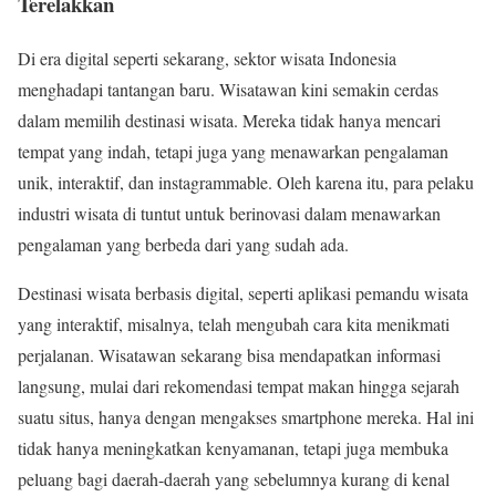
Terelakkan
Di era digital seperti sekarang, sektor wisata Indonesia
menghadapi tantangan baru. Wisatawan kini semakin cerdas
dalam memilih destinasi wisata. Mereka tidak hanya mencari
tempat yang indah, tetapi juga yang menawarkan pengalaman
unik, interaktif, dan instagrammable. Oleh karena itu, para pelaku
industri wisata di tuntut untuk berinovasi dalam menawarkan
pengalaman yang berbeda dari yang sudah ada.
Destinasi wisata berbasis digital, seperti aplikasi pemandu wisata
yang interaktif, misalnya, telah mengubah cara kita menikmati
perjalanan. Wisatawan sekarang bisa mendapatkan informasi
langsung, mulai dari rekomendasi tempat makan hingga sejarah
suatu situs, hanya dengan mengakses smartphone mereka. Hal ini
tidak hanya meningkatkan kenyamanan, tetapi juga membuka
peluang bagi daerah-daerah yang sebelumnya kurang di kenal