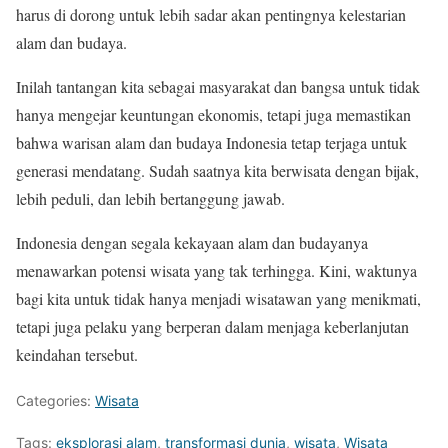
harus di dorong untuk lebih sadar akan pentingnya kelestarian
alam dan budaya.
Inilah tantangan kita sebagai masyarakat dan bangsa untuk tidak
hanya mengejar keuntungan ekonomis, tetapi juga memastikan
bahwa warisan alam dan budaya Indonesia tetap terjaga untuk
generasi mendatang. Sudah saatnya kita berwisata dengan bijak,
lebih peduli, dan lebih bertanggung jawab.
Indonesia dengan segala kekayaan alam dan budayanya
menawarkan potensi wisata yang tak terhingga. Kini, waktunya
bagi kita untuk tidak hanya menjadi wisatawan yang menikmati,
tetapi juga pelaku yang berperan dalam menjaga keberlanjutan
keindahan tersebut.
Categories:
Wisata
Tags:
eksplorasi alam
,
transformasi dunia
,
wisata
,
Wisata