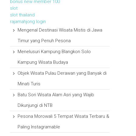
bonus new member 100
slot
slot thailand
rajamahjong login
Mengenal Destinasi Wisata Mistis di Jawa
Timur yang Penuh Pesona
Menelusuri Kampung Blangkon Solo
Kampung Wisata Budaya
Objek Wisata Pulau Derawan yang Banyak di
Minati Turis
Batu Sori Wisata Alam Asri yang Wajib
Dikunjungi di NTB
Pesona Morowali 5 Tempat Wisata Terbaru &
Paling Instagramable