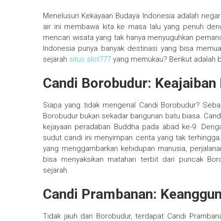
Menelusuri Kekayaan Budaya Indonesia adalah negara
air ini membawa kita ke masa lalu yang penuh denga
mencari wisata yang tak hanya menyuguhkan pemanda
Indonesia punya banyak destinasi yang bisa memua
sejarah
situs slot777
yang memukau? Berikut adalah be
Candi Borobudur: Keajaiban 
Siapa yang tidak mengenal Candi Borobudur? Sebaga
Borobudur bukan sekadar bangunan batu biasa. Candi
kejayaan peradaban Buddha pada abad ke-9. Denga
sudut candi ini menyimpan cerita yang tak terhingga.
yang menggambarkan kehidupan manusia, perjalanan 
bisa menyaksikan matahari terbit dari puncak B
sejarah.
Candi Prambanan: Keanggun
Tidak jauh dari Borobudur, terdapat Candi Pramban