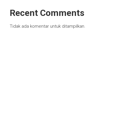
Recent Comments
Tidak ada komentar untuk ditampilkan.