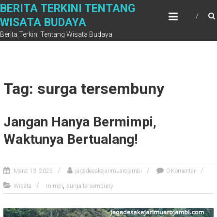
Skip
BERITA TERKINI TENTANG
to
WISATA BUDAYA
content
Berita Terkini Tentang Wisata Budaya
Tag: surga tersembuny
Jangan Hanya Bermimpi,
Waktunya Bertualang!
Maret 13, 2025
jagadesakejarimuarojambi
0 Komentar
,
Wisata
mimpi
surga tersembuny