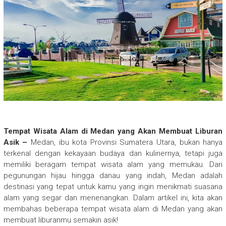
Tempat Wisata Alam di Medan yang Akan Membuat Liburan
Asik –
Medan, ibu kota Provinsi Sumatera Utara, bukan hanya
terkenal dengan kekayaan budaya dan kulinernya, tetapi juga
memiliki beragam tempat wisata alam yang memukau. Dari
pegunungan hijau hingga danau yang indah, Medan adalah
destinasi yang tepat untuk kamu yang ingin menikmati suasana
alam yang segar dan menenangkan. Dalam artikel ini, kita akan
membahas beberapa tempat wisata alam di Medan yang akan
membuat liburanmu semakin asik!