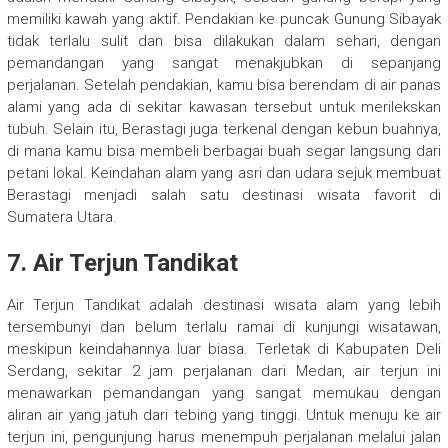
memiliki kawah yang aktif. Pendakian ke puncak Gunung Sibayak
tidak terlalu sulit dan bisa dilakukan dalam sehari, dengan
pemandangan yang sangat menakjubkan di sepanjang
perjalanan. Setelah pendakian, kamu bisa berendam di air panas
alami yang ada di sekitar kawasan tersebut untuk merilekskan
tubuh. Selain itu, Berastagi juga terkenal dengan kebun buahnya,
di mana kamu bisa membeli berbagai buah segar langsung dari
petani lokal. Keindahan alam yang asri dan udara sejuk membuat
Berastagi menjadi salah satu destinasi wisata favorit di
Sumatera Utara.
7. Air Terjun Tandikat
Air Terjun Tandikat adalah destinasi wisata alam yang lebih
tersembunyi dan belum terlalu ramai di kunjungi wisatawan,
meskipun keindahannya luar biasa. Terletak di Kabupaten Deli
Serdang, sekitar 2 jam perjalanan dari Medan, air terjun ini
menawarkan pemandangan yang sangat memukau dengan
aliran air yang jatuh dari tebing yang tinggi. Untuk menuju ke air
terjun ini, pengunjung harus menempuh perjalanan melalui jalan