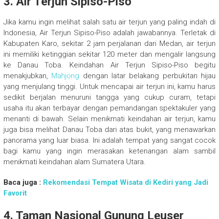
3. Air Terjun Sipiso-Piso
Jika kamu ingin melihat salah satu air terjun yang paling indah di
Indonesia, Air Terjun Sipiso-Piso adalah jawabannya. Terletak di
Kabupaten Karo, sekitar 2 jam perjalanan dari Medan, air terjun
ini memiliki ketinggian sekitar 120 meter dan mengalir langsung
ke Danau Toba. Keindahan Air Terjun Sipiso-Piso begitu
menakjubkan,
Mahjong
dengan latar belakang perbukitan hijau
yang menjulang tinggi. Untuk mencapai air terjun ini, kamu harus
sedikit berjalan menuruni tangga yang cukup curam, tetapi
usaha itu akan terbayar dengan pemandangan spektakuler yang
menanti di bawah. Selain menikmati keindahan air terjun, kamu
juga bisa melihat Danau Toba dari atas bukit, yang menawarkan
panorama yang luar biasa. Ini adalah tempat yang sangat cocok
bagi kamu yang ingin merasakan ketenangan alam sambil
menikmati keindahan alam Sumatera Utara.
Baca juga :
Rekomendasi Tempat Wisata di Kediri yang Jadi
Favorit
4. Taman Nasional Gunung Leuser