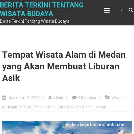
Skip
BERITA TERKINI TENTANG
to
WISATA BUDAYA
content
Berita Terkini Tentang Wisata Budaya
Tempat Wisata Alam di Medan
yang Akan Membuat Liburan
Asik
November 12, 2024
admin
0 Komentar
Wisata
,
,
Air Terjun Tandikat
Pantai Cermin
Tempat Wisata Alam di Medan