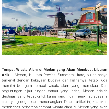
Tempat Wisata Alam di Medan yang Akan Membuat Liburan
Asik –
Medan, ibu kota Provinsi Sumatera Utara, bukan hanya
terkenal dengan kekayaan budaya dan kulinernya, tetapi juga
memiliki beragam tempat wisata alam yang memukau. Dari
pegunungan hijau hingga danau yang indah, Medan adalah
destinasi yang tepat untuk kamu yang ingin menikmati suasana
alam yang segar dan menenangkan. Dalam artikel ini, kita akan
membahas beberapa tempat wisata alam di Medan yang akan