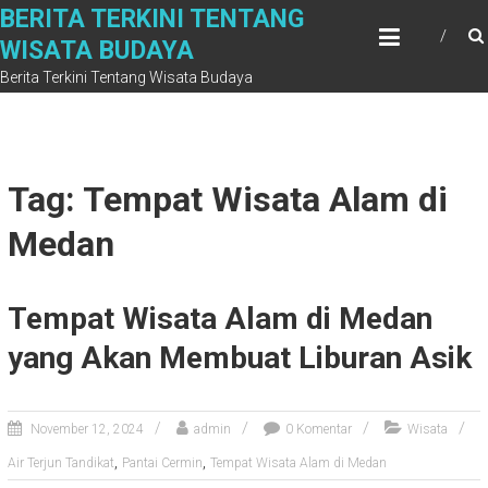
Skip
BERITA TERKINI TENTANG
to
WISATA BUDAYA
content
Berita Terkini Tentang Wisata Budaya
Tag: Tempat Wisata Alam di
Medan
Tempat Wisata Alam di Medan
yang Akan Membuat Liburan Asik
November 12, 2024
admin
0 Komentar
Wisata
,
,
Air Terjun Tandikat
Pantai Cermin
Tempat Wisata Alam di Medan