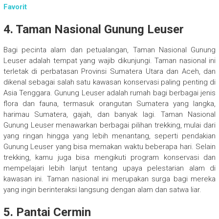
Favorit
4. Taman Nasional Gunung Leuser
Bagi pecinta alam dan petualangan, Taman Nasional Gunung
Leuser adalah tempat yang wajib dikunjungi. Taman nasional ini
terletak di perbatasan Provinsi Sumatera Utara dan Aceh, dan
dikenal sebagai salah satu kawasan konservasi paling penting di
Asia Tenggara. Gunung Leuser adalah rumah bagi berbagai jenis
flora dan fauna, termasuk orangutan Sumatera yang langka,
harimau Sumatera, gajah, dan banyak lagi. Taman Nasional
Gunung Leuser menawarkan berbagai pilihan trekking, mulai dari
yang ringan hingga yang lebih menantang, seperti pendakian
Gunung Leuser yang bisa memakan waktu beberapa hari. Selain
trekking, kamu juga bisa mengikuti program konservasi dan
mempelajari lebih lanjut tentang upaya pelestarian alam di
kawasan ini. Taman nasional ini merupakan surga bagi mereka
yang ingin berinteraksi langsung dengan alam dan satwa liar.
5. Pantai Cermin