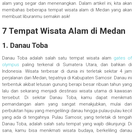
alam yang segar dan menenangkan. Dalam artikel ini, kita akan
membahas beberapa tempat wisata alam di Medan yang akan
membuat liburanmu semakin asik!
7 Tempat Wisata Alam di Medan
1. Danau Toba
Danau Toba adalah salah satu tempat wisata alam
gates of
olympus
paling terkenal di Sumatera Utara, dan bahkan di
Indonesia. Wisata terbesar di dunia ini terletak sekitar 4 jam
perjalanan dari Medan, tepatnya di Kabupaten Samosir. Danau ini
terbentuk akibat letusan gunung berapi besar ribuan tahun yang
lalu dan sekarang menjadi destinasi wisata utama di kawasan
tersebut. Di sekitar Danau Toba, kamu dapat menikmati
pemandangan alam yang sangat menakjubkan, mulai dari
perbukitan hijau yang mengelilingi danau hingga pulau-pulau kecil
yang ada di tengahnya. Pulau Samosir, yang terletak di tengah
Danau Toba, adalah salah satu tempat yang wajib dikunjungi. Di
sana, kamu bisa menikmati wisata budaya, berkeliling danau