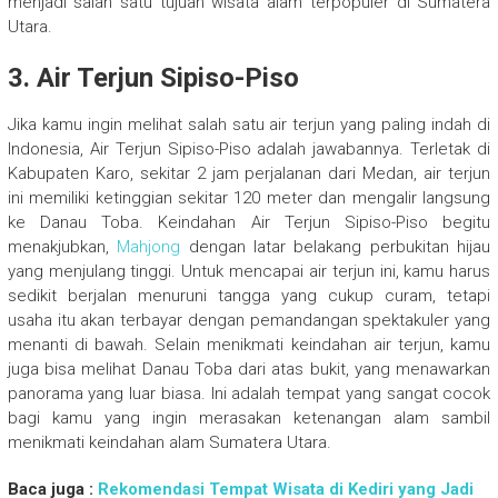
menjadi salah satu tujuan wisata alam terpopuler di Sumatera
Utara.
3. Air Terjun Sipiso-Piso
Jika kamu ingin melihat salah satu air terjun yang paling indah di
Indonesia, Air Terjun Sipiso-Piso adalah jawabannya. Terletak di
Kabupaten Karo, sekitar 2 jam perjalanan dari Medan, air terjun
ini memiliki ketinggian sekitar 120 meter dan mengalir langsung
ke Danau Toba. Keindahan Air Terjun Sipiso-Piso begitu
menakjubkan,
Mahjong
dengan latar belakang perbukitan hijau
yang menjulang tinggi. Untuk mencapai air terjun ini, kamu harus
sedikit berjalan menuruni tangga yang cukup curam, tetapi
usaha itu akan terbayar dengan pemandangan spektakuler yang
menanti di bawah. Selain menikmati keindahan air terjun, kamu
juga bisa melihat Danau Toba dari atas bukit, yang menawarkan
panorama yang luar biasa. Ini adalah tempat yang sangat cocok
bagi kamu yang ingin merasakan ketenangan alam sambil
menikmati keindahan alam Sumatera Utara.
Baca juga :
Rekomendasi Tempat Wisata di Kediri yang Jadi