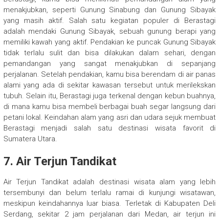
menakjubkan, seperti Gunung Sinabung dan Gunung Sibayak
yang masih aktif. Salah satu kegiatan populer di Berastagi
adalah mendaki Gunung Sibayak, sebuah gunung berapi yang
memiliki kawah yang aktif. Pendakian ke puncak Gunung Sibayak
tidak terlalu sulit dan bisa dilakukan dalam sehari, dengan
pemandangan yang sangat menakjubkan di sepanjang
perjalanan. Setelah pendakian, kamu bisa berendam di air panas
alami yang ada di sekitar kawasan tersebut untuk merilekskan
tubuh. Selain itu, Berastagi juga terkenal dengan kebun buahnya,
di mana kamu bisa membeli berbagai buah segar langsung dari
petani lokal. Keindahan alam yang asri dan udara sejuk membuat
Berastagi menjadi salah satu destinasi wisata favorit di
Sumatera Utara.
7. Air Terjun Tandikat
Air Terjun Tandikat adalah destinasi wisata alam yang lebih
tersembunyi dan belum terlalu ramai di kunjungi wisatawan,
meskipun keindahannya luar biasa. Terletak di Kabupaten Deli
Serdang, sekitar 2 jam perjalanan dari Medan, air terjun ini