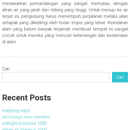
menawarkan pemandangan yang sangat memukau dengan
aliran air yang jatuh dari tebing yang tinggi. Untuk menuju ke air
terjun ini, pengunjung harus menempuh perjalanan melalui jalan
setapak yang dikelilingi oleh hutan tropis yang lebat. Keindahan
alam yang belum banyak terjamah membuat tempat ini sangat
cocok untuk mereka yang mencari ketenangan dan kedamaian
di alam.
Cari
Cari
Recent Posts
mahjong ways
slot bonus new member
starlight princess 1000
gates of olympus 1000