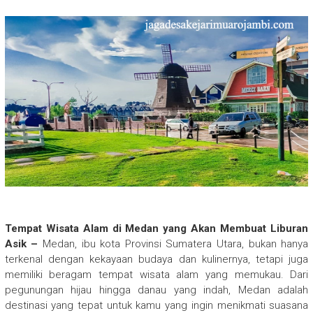
Tempat Wisata Alam di Medan yang Akan Membuat Liburan
Asik –
Medan, ibu kota Provinsi Sumatera Utara, bukan hanya
terkenal dengan kekayaan budaya dan kulinernya, tetapi juga
memiliki beragam tempat wisata alam yang memukau. Dari
pegunungan hijau hingga danau yang indah, Medan adalah
destinasi yang tepat untuk kamu yang ingin menikmati suasana