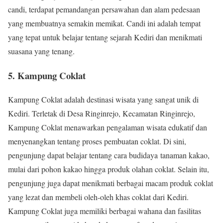
candi, terdapat pemandangan persawahan dan alam pedesaan
yang membuatnya semakin memikat. Candi ini adalah tempat
yang tepat untuk belajar tentang sejarah Kediri dan menikmati
suasana yang tenang.
5. Kampung Coklat
Kampung Coklat adalah destinasi wisata yang sangat unik di
Kediri. Terletak di Desa Ringinrejo, Kecamatan Ringinrejo,
Kampung Coklat menawarkan pengalaman wisata edukatif dan
menyenangkan tentang proses pembuatan coklat. Di sini,
pengunjung dapat belajar tentang cara budidaya tanaman kakao,
mulai dari pohon kakao hingga produk olahan coklat. Selain itu,
pengunjung juga dapat menikmati berbagai macam produk coklat
yang lezat dan membeli oleh-oleh khas coklat dari Kediri.
Kampung Coklat juga memiliki berbagai wahana dan fasilitas