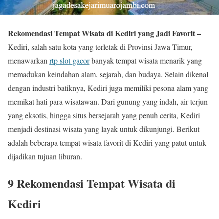
Rekomendasi Tempat Wisata di Kediri yang Jadi Favorit –
Kediri, salah satu kota yang terletak di Provinsi Jawa Timur,
menawarkan
rtp slot gacor
banyak tempat wisata menarik yang
memadukan keindahan alam, sejarah, dan budaya. Selain dikenal
dengan industri batiknya, Kediri juga memiliki pesona alam yang
memikat hati para wisatawan. Dari gunung yang indah, air terjun
yang eksotis, hingga situs bersejarah yang penuh cerita, Kediri
menjadi destinasi wisata yang layak untuk dikunjungi. Berikut
adalah beberapa tempat wisata favorit di Kediri yang patut untuk
dijadikan tujuan liburan.
9 Rekomendasi Tempat Wisata di
Kediri