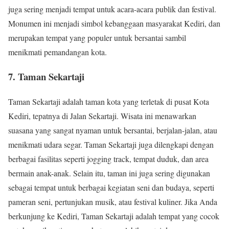
juga sering menjadi tempat untuk acara-acara publik dan festival.
Monumen ini menjadi simbol kebanggaan masyarakat Kediri, dan
merupakan tempat yang populer untuk bersantai sambil
menikmati pemandangan kota.
7. Taman Sekartaji
Taman Sekartaji adalah taman kota yang terletak di pusat Kota
Kediri, tepatnya di Jalan Sekartaji. Wisata ini menawarkan
suasana yang sangat nyaman untuk bersantai, berjalan-jalan, atau
menikmati udara segar. Taman Sekartaji juga dilengkapi dengan
berbagai fasilitas seperti jogging track, tempat duduk, dan area
bermain anak-anak. Selain itu, taman ini juga sering digunakan
sebagai tempat untuk berbagai kegiatan seni dan budaya, seperti
pameran seni, pertunjukan musik, atau festival kuliner. Jika Anda
berkunjung ke Kediri, Taman Sekartaji adalah tempat yang cocok