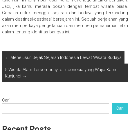
Jadi, jika kamu merasa bosan dengan tempat wisata biasa.
Cobalah untuk menggali sejarah dan budaya yang terkandung
dalam destinasi-destinasi bersejarah ini. Sebuah perjalanan yang
akan memperkaya pengetahuan dan memberi pemahaman lebih
dalam tentang identitas bangsa ini.
←
Menelusuri Jejak Sejarah Indonesia Lewat Wisata Budaya
5 Wisata Alam Tersembunyi di Indonesia yang Wajib Kamu
Kunjungi
→
Cari
Cari
Recent Posts