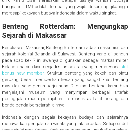
unik, kamu bisa merasakan betapa luasnya warisan budaya
bangsa ini. TMII adalah tempat yang wajib di kunjungi jika ingin
meresapi kekayaan budaya Indonesia dalam waktu singkat.
Benteng Rotterdam: Mengungkap
Sejarah di Makassar
Berlokasi di Makassar, Benteng Rotterdam adalah saksi bisu dari
sejarah kolonial Belanda di Sulawesi. Benteng yang di bangun
pada abad ke-17 ini awalnya di gunakan sebagai markas militer
Belanda, namun kini menjadi situs sejarah yang mempesona
slot
bonus new member
. Struktur benteng yang kokoh dan pintu
gerbang besar memberikan kesan yang sangat kuat tentang
masa lalu yang penuh perjuangan. Di dalam benteng, kamu bisa
menjelajahi museum yang menyimpan berbagai artefak
peninggalan masa penjajahan. Termasuk alat-alat perang dan
benda-benda bersejarah lainnya.
Indonesia dengan segala kekayaan budaya dan sejarahnya
menawarkan pengalaman wisata yang tak terbatas. Setiap sudut
tanah air ini menyimpan kisah yang menunggu untuk di ceritakan.