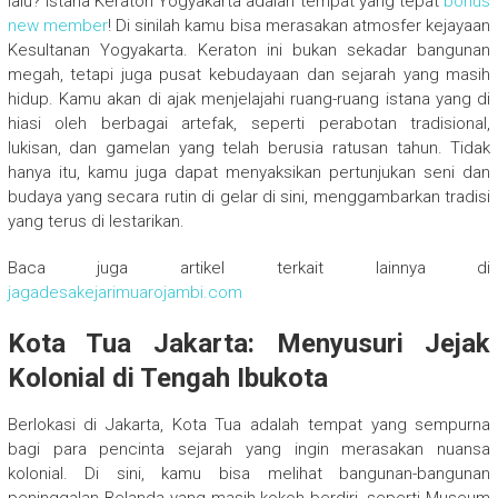
lalu? Istana Keraton Yogyakarta adalah tempat yang tepat
bonus
new member
! Di sinilah kamu bisa merasakan atmosfer kejayaan
Kesultanan Yogyakarta. Keraton ini bukan sekadar bangunan
megah, tetapi juga pusat kebudayaan dan sejarah yang masih
hidup. Kamu akan di ajak menjelajahi ruang-ruang istana yang di
hiasi oleh berbagai artefak, seperti perabotan tradisional,
lukisan, dan gamelan yang telah berusia ratusan tahun. Tidak
hanya itu, kamu juga dapat menyaksikan pertunjukan seni dan
budaya yang secara rutin di gelar di sini, menggambarkan tradisi
yang terus di lestarikan.
Baca juga artikel terkait lainnya di
jagadesakejarimuarojambi.com
Kota Tua Jakarta: Menyusuri Jejak
Kolonial di Tengah Ibukota
Berlokasi di Jakarta, Kota Tua adalah tempat yang sempurna
bagi para pencinta sejarah yang ingin merasakan nuansa
kolonial. Di sini, kamu bisa melihat bangunan-bangunan
peninggalan Belanda yang masih kokoh berdiri, seperti Museum