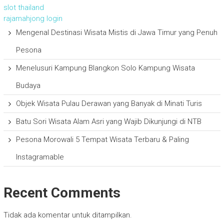
slot thailand
rajamahjong login
Mengenal Destinasi Wisata Mistis di Jawa Timur yang Penuh
Pesona
Menelusuri Kampung Blangkon Solo Kampung Wisata
Budaya
Objek Wisata Pulau Derawan yang Banyak di Minati Turis
Batu Sori Wisata Alam Asri yang Wajib Dikunjungi di NTB
Pesona Morowali 5 Tempat Wisata Terbaru & Paling
Instagramable
Recent Comments
Tidak ada komentar untuk ditampilkan.