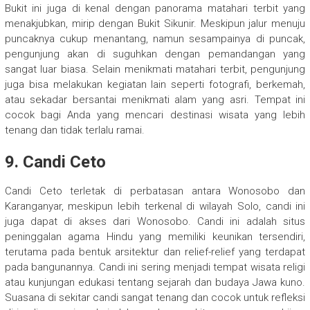
Bukit ini juga di kenal dengan panorama matahari terbit yang
menakjubkan, mirip dengan Bukit Sikunir. Meskipun jalur menuju
puncaknya cukup menantang, namun sesampainya di puncak,
pengunjung akan di suguhkan dengan pemandangan yang
sangat luar biasa. Selain menikmati matahari terbit, pengunjung
juga bisa melakukan kegiatan lain seperti fotografi, berkemah,
atau sekadar bersantai menikmati alam yang asri. Tempat ini
cocok bagi Anda yang mencari destinasi wisata yang lebih
tenang dan tidak terlalu ramai.
9. Candi Ceto
Candi Ceto terletak di perbatasan antara Wonosobo dan
Karanganyar, meskipun lebih terkenal di wilayah Solo, candi ini
juga dapat di akses dari Wonosobo. Candi ini adalah situs
peninggalan agama Hindu yang memiliki keunikan tersendiri,
terutama pada bentuk arsitektur dan relief-relief yang terdapat
pada bangunannya. Candi ini sering menjadi tempat wisata religi
atau kunjungan edukasi tentang sejarah dan budaya Jawa kuno.
Suasana di sekitar candi sangat tenang dan cocok untuk refleksi