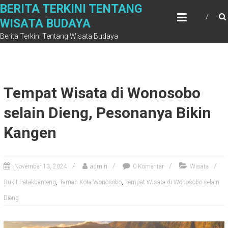
Skip
BERITA TERKINI TENTANG
to
WISATA BUDAYA
content
Berita Terkini Tentang Wisata Budaya
Tempat Wisata di Wonosobo
selain Dieng, Pesonanya Bikin
Kangen
November 13, 2024
admin
0 Komentar
Wisata
,
,
Bukit Patakbanteng
Taman Kota Wonosobo
Tempat Wisata di Wonosobo selain
Dieng