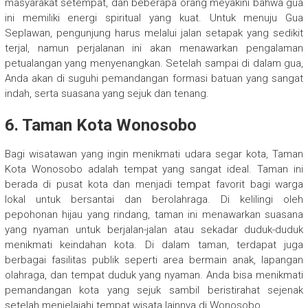
masyarakat setempat, dan beberapa orang meyakini bahwa gua
ini memiliki energi spiritual yang kuat. Untuk menuju Gua
Seplawan, pengunjung harus melalui jalan setapak yang sedikit
terjal, namun perjalanan ini akan menawarkan pengalaman
petualangan yang menyenangkan. Setelah sampai di dalam gua,
Anda akan di suguhi pemandangan formasi batuan yang sangat
indah, serta suasana yang sejuk dan tenang.
6. Taman Kota Wonosobo
Bagi wisatawan yang ingin menikmati udara segar kota, Taman
Kota Wonosobo adalah tempat yang sangat ideal. Taman ini
berada di pusat kota dan menjadi tempat favorit bagi warga
lokal untuk bersantai dan berolahraga. Di kelilingi oleh
pepohonan hijau yang rindang, taman ini menawarkan suasana
yang nyaman untuk berjalan-jalan atau sekadar duduk-duduk
menikmati keindahan kota. Di dalam taman, terdapat juga
berbagai fasilitas publik seperti area bermain anak, lapangan
olahraga, dan tempat duduk yang nyaman. Anda bisa menikmati
pemandangan kota yang sejuk sambil beristirahat sejenak
setelah menjelajahi tempat wisata lainnya di Wonosobo.