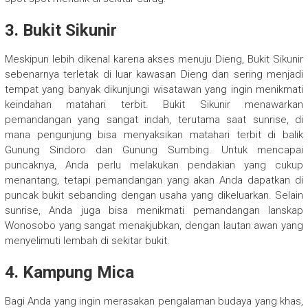
3. Bukit Sikunir
Meskipun lebih dikenal karena akses menuju Dieng, Bukit Sikunir
sebenarnya terletak di luar kawasan Dieng dan sering menjadi
tempat yang banyak dikunjungi wisatawan yang ingin menikmati
keindahan matahari terbit. Bukit Sikunir menawarkan
pemandangan yang sangat indah, terutama saat sunrise, di
mana pengunjung bisa menyaksikan matahari terbit di balik
Gunung Sindoro dan Gunung Sumbing. Untuk mencapai
puncaknya, Anda perlu melakukan pendakian yang cukup
menantang, tetapi pemandangan yang akan Anda dapatkan di
puncak bukit sebanding dengan usaha yang dikeluarkan. Selain
sunrise, Anda juga bisa menikmati pemandangan lanskap
Wonosobo yang sangat menakjubkan, dengan lautan awan yang
menyelimuti lembah di sekitar bukit.
4. Kampung Mica
Bagi Anda yang ingin merasakan pengalaman budaya yang khas,