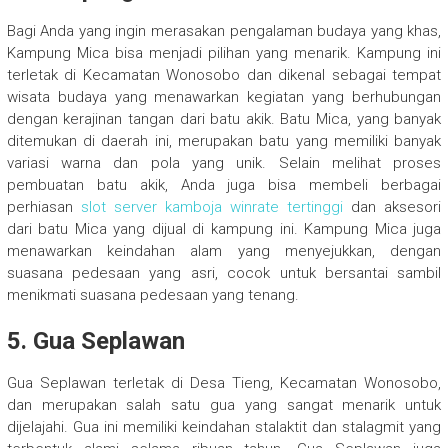
Bagi Anda yang ingin merasakan pengalaman budaya yang khas,
Kampung Mica bisa menjadi pilihan yang menarik. Kampung ini
terletak di Kecamatan Wonosobo dan dikenal sebagai tempat
wisata budaya yang menawarkan kegiatan yang berhubungan
dengan kerajinan tangan dari batu akik. Batu Mica, yang banyak
ditemukan di daerah ini, merupakan batu yang memiliki banyak
variasi warna dan pola yang unik. Selain melihat proses
pembuatan batu akik, Anda juga bisa membeli berbagai
perhiasan
slot server kamboja winrate tertinggi
dan aksesori
dari batu Mica yang dijual di kampung ini. Kampung Mica juga
menawarkan keindahan alam yang menyejukkan, dengan
suasana pedesaan yang asri, cocok untuk bersantai sambil
menikmati suasana pedesaan yang tenang.
5. Gua Seplawan
Gua Seplawan terletak di Desa Tieng, Kecamatan Wonosobo,
dan merupakan salah satu gua yang sangat menarik untuk
dijelajahi. Gua ini memiliki keindahan stalaktit dan stalagmit yang