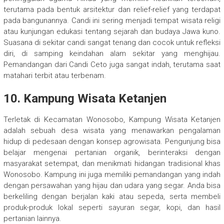
terutama pada bentuk arsitektur dan relief-relief yang terdapat
pada bangunannya. Candi ini sering menjadi tempat wisata religi
atau kunjungan edukasi tentang sejarah dan budaya Jawa kuno.
Suasana di sekitar candi sangat tenang dan cocok untuk refleksi
diri, di samping keindahan alam sekitar yang menghijau.
Pemandangan dari Candi Ceto juga sangat indah, terutama saat
matahari terbit atau terbenam.
10. Kampung Wisata Ketanjen
Terletak di Kecamatan Wonosobo, Kampung Wisata Ketanjen
adalah sebuah desa wisata yang menawarkan pengalaman
hidup di pedesaan dengan konsep agrowisata. Pengunjung bisa
belajar mengenai pertanian organik, berinteraksi dengan
masyarakat setempat, dan menikmati hidangan tradisional khas
Wonosobo. Kampung ini juga memiliki pemandangan yang indah
dengan persawahan yang hijau dan udara yang segar. Anda bisa
berkeliling dengan berjalan kaki atau sepeda, serta membeli
produk-produk lokal seperti sayuran segar, kopi, dan hasil
pertanian lainnya.