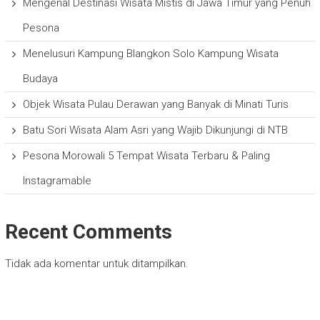
Mengenal Destinasi Wisata Mistis di Jawa Timur yang Penuh
Pesona
Menelusuri Kampung Blangkon Solo Kampung Wisata
Budaya
Objek Wisata Pulau Derawan yang Banyak di Minati Turis
Batu Sori Wisata Alam Asri yang Wajib Dikunjungi di NTB
Pesona Morowali 5 Tempat Wisata Terbaru & Paling
Instagramable
Recent Comments
Tidak ada komentar untuk ditampilkan.