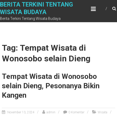
Skip
BERITA TERKINI TENTANG
to
WISATA BUDAYA
content
Berita Terkini Tentang Wisata Budaya
Tag: Tempat Wisata di
Wonosobo selain Dieng
Tempat Wisata di Wonosobo
selain Dieng, Pesonanya Bikin
Kangen
November 13, 2024
admin
0 Komentar
Wisata