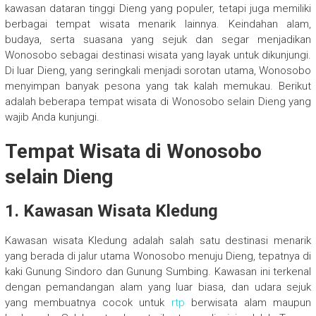
kawasan dataran tinggi Dieng yang populer, tetapi juga memiliki
berbagai tempat wisata menarik lainnya. Keindahan alam,
budaya, serta suasana yang sejuk dan segar menjadikan
Wonosobo sebagai destinasi wisata yang layak untuk dikunjungi.
Di luar Dieng, yang seringkali menjadi sorotan utama, Wonosobo
menyimpan banyak pesona yang tak kalah memukau. Berikut
adalah beberapa tempat wisata di Wonosobo selain Dieng yang
wajib Anda kunjungi.
Tempat Wisata di Wonosobo
selain Dieng
1. Kawasan Wisata Kledung
Kawasan wisata Kledung adalah salah satu destinasi menarik
yang berada di jalur utama Wonosobo menuju Dieng, tepatnya di
kaki Gunung Sindoro dan Gunung Sumbing. Kawasan ini terkenal
dengan pemandangan alam yang luar biasa, dan udara sejuk
yang membuatnya cocok untuk
rtp
berwisata alam maupun