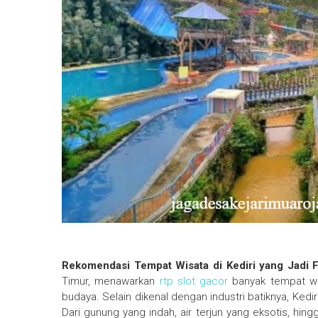
Rekomendasi Tempat Wisata di Kediri yang Jadi 
Timur, menawarkan
rtp slot gacor
banyak tempat wi
budaya. Selain dikenal dengan industri batiknya, Ked
Dari gunung yang indah, air terjun yang eksotis, hing