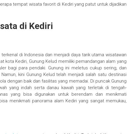
erapa tempat wisata favorit di Kediri yang patut untuk dijadikan
ata di Kediri
 terkenal di Indonesia dan menjadi daya tarik utama wisatawan
usat kota Kediri, Gunung Kelud memiliki pemandangan alam yang
er bagi para pendaki. Gunung ini meletus cukup sering, dan
. Namun, kini Gunung Kelud telah menjadi salah satu destinasi
lola dengan baik dan fasilitas yang memadai. Di puncak Gunung
ah yang indah serta danau kawah yang terletak di tengah-
panas yang bisa digunakan untuk berendam dan menikmati
 bisa menikmati panorama alam Kediri yang sangat memukau,