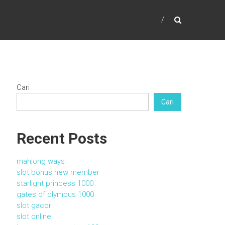
Cari
Cari
Recent Posts
mahjong ways
slot bonus new member
starlight princess 1000
gates of olympus 1000
slot gacor
slot online