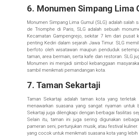
6. Monumen Simpang Lima 
Monumen Simpang Lima Gumul (SLG) adalah salah satu 
de Triomphe di Paris, SLG adalah sebuah monume
Kecamatan Gampengrejo, sekitar 7 km dari pusat k
penting Kediri dalam sejarah Jawa Timur. SLG memili
berfoto oleh wisatawan maupun penduduk setempat. 
taman, area bermain, serta kafe dan restoran. SLG ju
Monumen ini menjadi simbol kebanggaan masyarakat
sambil menikmati pemandangan kota.
7. Taman Sekartaji
Taman Sekartaji adalah taman kota yang terletak di
menawarkan suasana yang sangat nyaman untuk ber
Sekartaji juga dilengkapi dengan berbagai fasilitas s
Selain itu, taman ini juga sering digunakan sebag
pameran seni, pertunjukan musik, atau festival kuline
yang cocok untuk menikmati suasana kota yang lebih