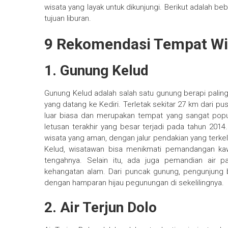
wisata yang layak untuk dikunjungi. Berikut adalah beb
tujuan liburan.
9 Rekomendasi Tempat Wis
1. Gunung Kelud
Gunung Kelud adalah salah satu gunung berapi paling
yang datang ke Kediri. Terletak sekitar 27 km dari p
luar biasa dan merupakan tempat yang sangat popul
letusan terakhir yang besar terjadi pada tahun 2014
wisata yang aman, dengan jalur pendakian yang terke
Kelud, wisatawan bisa menikmati pemandangan kaw
tengahnya. Selain itu, ada juga pemandian air 
kehangatan alam. Dari puncak gunung, pengunjung
dengan hamparan hijau pegunungan di sekelilingnya.
2. Air Terjun Dolo