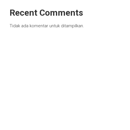
Recent Comments
Tidak ada komentar untuk ditampilkan.