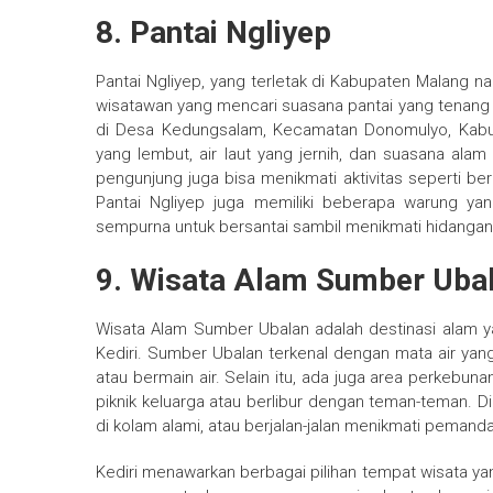
8. Pantai Ngliyep
Pantai Ngliyep, yang terletak di Kabupaten Malang na
wisatawan yang mencari suasana pantai yang tenang dan
di Desa Kedungsalam, Kecamatan Donomulyo, Kabupa
yang lembut, air laut yang jernih, dan suasana alam
pengunjung juga bisa menikmati aktivitas seperti ber
Pantai Ngliyep juga memiliki beberapa warung ya
sempurna untuk bersantai sambil menikmati hidangan 
9. Wisata Alam Sumber Uba
Wisata Alam Sumber Ubalan adalah destinasi alam ya
Kediri. Sumber Ubalan terkenal dengan mata air yan
atau bermain air. Selain itu, ada juga area perkebu
piknik keluarga atau berlibur dengan teman-teman. D
di kolam alami, atau berjalan-jalan menikmati pemanda
Kediri menawarkan berbagai pilihan tempat wisata y