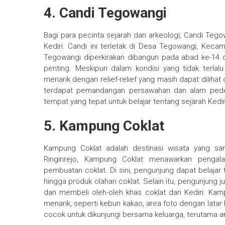
4. Candi Tegowangi
Bagi para pecinta sejarah dan arkeologi, Candi Tegow
Kediri. Candi ini terletak di Desa Tegowangi, Kecam
Tegowangi diperkirakan dibangun pada abad ke-14 d
penting. Meskipun dalam kondisi yang tidak terl
menarik dengan relief-relief yang masih dapat dilihat
terdapat pemandangan persawahan dan alam pede
tempat yang tepat untuk belajar tentang sejarah Ked
5. Kampung Coklat
Kampung Coklat adalah destinasi wisata yang sang
Ringinrejo, Kampung Coklat menawarkan pengal
pembuatan coklat. Di sini, pengunjung dapat belajar
hingga produk olahan coklat. Selain itu, pengunjung
dan membeli oleh-oleh khas coklat dari Kediri. Kam
menarik, seperti kebun kakao, area foto dengan latar
cocok untuk dikunjungi bersama keluarga, terutama an