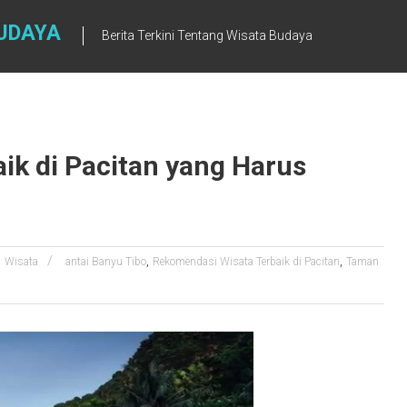
BUDAYA
Berita Terkini Tentang Wisata Budaya
ik di Pacitan yang Harus
,
,
Wisata
antai Banyu Tibo
Rekomendasi Wisata Terbaik di Pacitan
Taman