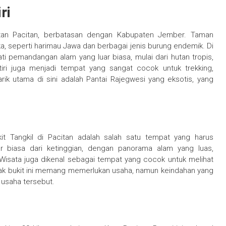
ri
latan Pacitan, berbatasan dengan Kabupaten Jember. Taman
ka, seperti harimau Jawa dan berbagai jenis burung endemik. Di
i pemandangan alam yang luar biasa, mulai dari hutan tropis,
tiri juga menjadi tempat yang sangat cocok untuk trekking,
arik utama di sini adalah Pantai Rajegwesi yang eksotis, yang
it Tangkil di Pacitan adalah salah satu tempat yang harus
ar biasa dari ketinggian, dengan panorama alam yang luas,
Wisata juga dikenal sebagai tempat yang cocok untuk melihat
cak bukit ini memang memerlukan usaha, namun keindahan yang
usaha tersebut.