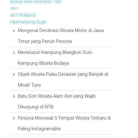
bonus new member 100
slot
slot thailand
rajamahjong login
Mengenal Destinasi Wisata Mistis di Jawa
Timur yang Penuh Pesona
Menelusuri Kampung Blangkon Solo
Kampung Wisata Budaya
Objek Wisata Pulau Derawan yang Banyak di
Minati Turis
Batu Sori Wisata Alam Asri yang Wajib
Dikunjungi di NTB
Pesona Morowali 5 Tempat Wisata Terbaru &
Paling Instagramable