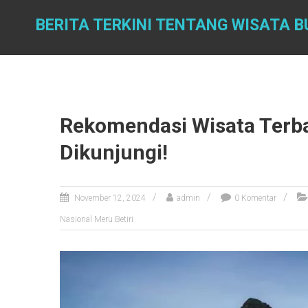
Skip
to
BERITA TERKINI TENTANG WISATA 
content
Rekomendasi Wisata Terba
Dikunjungi!
November 12, 2024
admin
0 Komentar
Nasional Meru Betiri