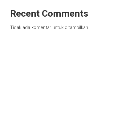
Recent Comments
Tidak ada komentar untuk ditampilkan.