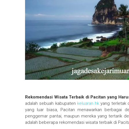
Rekomendasi Wisata Terbaik di Pacitan yang Haru
adalah sebuah kabupaten
keluaran hk
yang terletak 
yang luar biasa, Pacitan menawarkan berbagai de
penggemar pantai, maupun mereka yang tertarik den
adalah beberapa rekomendasi wisata terbaik di Pacita