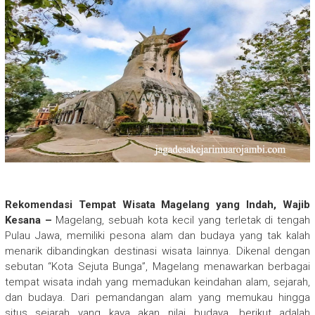
Rekomendasi Tempat Wisata Magelang yang Indah, Wajib
Kesana –
Magelang, sebuah kota kecil yang terletak di tengah
Pulau Jawa, memiliki pesona alam dan budaya yang tak kalah
menarik dibandingkan destinasi wisata lainnya. Dikenal dengan
sebutan “Kota Sejuta Bunga”, Magelang menawarkan berbagai
tempat wisata indah yang memadukan keindahan alam, sejarah,
dan budaya. Dari pemandangan alam yang memukau hingga
situs sejarah yang kaya akan nilai budaya, berikut adalah