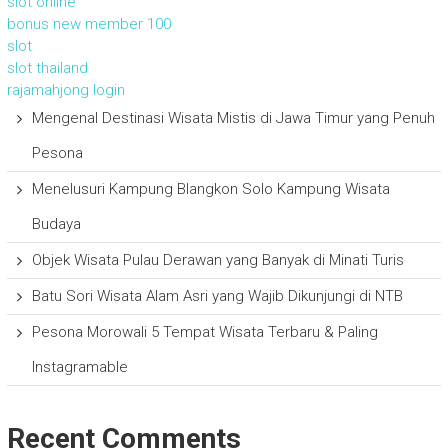
slot online
bonus new member 100
slot
slot thailand
rajamahjong login
Mengenal Destinasi Wisata Mistis di Jawa Timur yang Penuh
Pesona
Menelusuri Kampung Blangkon Solo Kampung Wisata
Budaya
Objek Wisata Pulau Derawan yang Banyak di Minati Turis
Batu Sori Wisata Alam Asri yang Wajib Dikunjungi di NTB
Pesona Morowali 5 Tempat Wisata Terbaru & Paling
Instagramable
Recent Comments