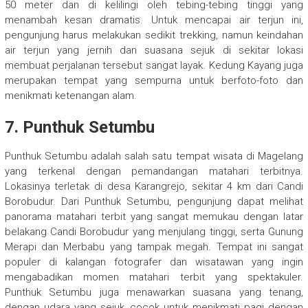
50 meter dan di kelilingi oleh tebing-tebing tinggi yang
menambah kesan dramatis. Untuk mencapai air terjun ini,
pengunjung harus melakukan sedikit trekking, namun keindahan
air terjun yang jernih dan suasana sejuk di sekitar lokasi
membuat perjalanan tersebut sangat layak. Kedung Kayang juga
merupakan tempat yang sempurna untuk berfoto-foto dan
menikmati ketenangan alam.
7. Punthuk Setumbu
Punthuk Setumbu adalah salah satu tempat wisata di Magelang
yang terkenal dengan pemandangan matahari terbitnya.
Lokasinya terletak di desa Karangrejo, sekitar 4 km dari Candi
Borobudur. Dari Punthuk Setumbu, pengunjung dapat melihat
panorama matahari terbit yang sangat memukau dengan latar
belakang Candi Borobudur yang menjulang tinggi, serta Gunung
Merapi dan Merbabu yang tampak megah. Tempat ini sangat
populer di kalangan fotografer dan wisatawan yang ingin
mengabadikan momen matahari terbit yang spektakuler.
Punthuk Setumbu juga menawarkan suasana yang tenang,
dengan udara yang sejuk, cocok untuk menikmati pagi dengan