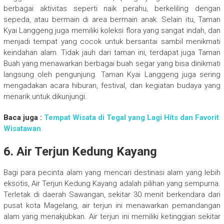
berbagai aktivitas seperti naik perahu, berkeliling dengan
sepeda, atau bermain di area bermain anak. Selain itu, Taman
Kyai Langgeng juga memiliki koleksi flora yang sangat indah, dan
menjadi tempat yang cocok untuk bersantai sambil menikmati
keindahan alam. Tidak jauh dari taman ini, terdapat juga Taman
Buah yang menawarkan berbagai buah segar yang bisa dinikmati
langsung oleh pengunjung. Taman Kyai Langgeng juga sering
mengadakan acara hiburan, festival, dan kegiatan budaya yang
menarik untuk dikunjungi.
Baca juga :
Tempat Wisata di Tegal yang Lagi Hits dan Favorit
Wisatawan
6. Air Terjun Kedung Kayang
Bagi para pecinta alam yang mencari destinasi alam yang lebih
eksotis, Air Terjun Kedung Kayang adalah pilihan yang sempurna.
Terletak di daerah Sawangan, sekitar 30 menit berkendara dari
pusat kota Magelang, air terjun ini menawarkan pemandangan
alam yang menakjubkan. Air terjun ini memiliki ketinggian sekitar