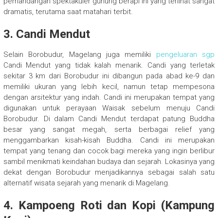
pemandangan spektakuler gunung berapi ini yang terlihat sangat
dramatis, terutama saat matahari terbit.
3. Candi Mendut
Selain Borobudur, Magelang juga memiliki
pengeluaran sgp
Candi Mendut yang tidak kalah menarik. Candi yang terletak
sekitar 3 km dari Borobudur ini dibangun pada abad ke-9 dan
memiliki ukuran yang lebih kecil, namun tetap mempesona
dengan arsitektur yang indah. Candi ini merupakan tempat yang
digunakan untuk perayaan Waisak sebelum menuju Candi
Borobudur. Di dalam Candi Mendut terdapat patung Buddha
besar yang sangat megah, serta berbagai relief yang
menggambarkan kisah-kisah Buddha. Candi ini merupakan
tempat yang tenang dan cocok bagi mereka yang ingin berlibur
sambil menikmati keindahan budaya dan sejarah. Lokasinya yang
dekat dengan Borobudur menjadikannya sebagai salah satu
alternatif wisata sejarah yang menarik di Magelang.
4. Kampoeng Roti dan Kopi (Kampung