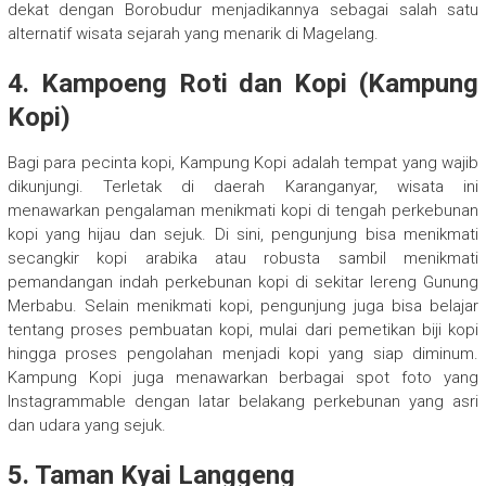
dekat dengan Borobudur menjadikannya sebagai salah satu
alternatif wisata sejarah yang menarik di Magelang.
4. Kampoeng Roti dan Kopi (Kampung
Kopi)
Bagi para pecinta kopi, Kampung Kopi adalah tempat yang wajib
dikunjungi. Terletak di daerah Karanganyar, wisata ini
menawarkan pengalaman menikmati kopi di tengah perkebunan
kopi yang hijau dan sejuk. Di sini, pengunjung bisa menikmati
secangkir kopi arabika atau robusta sambil menikmati
pemandangan indah perkebunan kopi di sekitar lereng Gunung
Merbabu. Selain menikmati kopi, pengunjung juga bisa belajar
tentang proses pembuatan kopi, mulai dari pemetikan biji kopi
hingga proses pengolahan menjadi kopi yang siap diminum.
Kampung Kopi juga menawarkan berbagai spot foto yang
Instagrammable dengan latar belakang perkebunan yang asri
dan udara yang sejuk.
5. Taman Kyai Langgeng