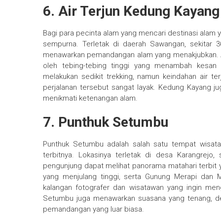
6. Air Terjun Kedung Kayang
Bagi para pecinta alam yang mencari destinasi alam y
sempurna. Terletak di daerah Sawangan, sekitar 30
menawarkan pemandangan alam yang menakjubkan. Air te
oleh tebing-tebing tinggi yang menambah kesan d
melakukan sedikit trekking, namun keindahan air te
perjalanan tersebut sangat layak. Kedung Kayang 
menikmati ketenangan alam.
7. Punthuk Setumbu
Punthuk Setumbu adalah salah satu tempat wisat
terbitnya. Lokasinya terletak di desa Karangrejo
pengunjung dapat melihat panorama matahari terbit
yang menjulang tinggi, serta Gunung Merapi dan
kalangan fotografer dan wisatawan yang ingin men
Setumbu juga menawarkan suasana yang tenang, de
pemandangan yang luar biasa.