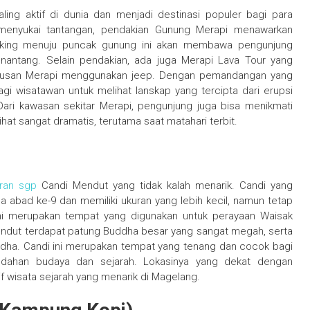
ing aktif di dunia dan menjadi destinasi populer bagi para
menyukai tantangan, pendakian Gunung Merapi menawarkan
ekking menuju puncak gunung ini akan membawa pengunjung
antang. Selain pendakian, ada juga Merapi Lava Tour yang
 letusan Merapi menggunakan jeep. Dengan pemandangan yang
i wisatawan untuk melihat lanskap yang tercipta dari erupsi
Dari kawasan sekitar Merapi, pengunjung juga bisa menikmati
hat sangat dramatis, terutama saat matahari terbit.
ran sgp
Candi Mendut yang tidak kalah menarik. Candi yang
da abad ke-9 dan memiliki ukuran yang lebih kecil, namun tetap
ni merupakan tempat yang digunakan untuk perayaan Waisak
ndut terdapat patung Buddha besar yang sangat megah, serta
ddha. Candi ini merupakan tempat yang tenang dan cocok bagi
indahan budaya dan sejarah. Lokasinya yang dekat dengan
f wisata sejarah yang menarik di Magelang.