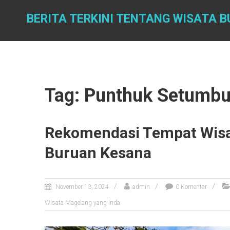
Skip
to
BERITA TERKINI TENTANG WISATA 
content
Tag: Punthuk Setumb
Rekomendasi Tempat Wisa
Buruan Kesana
November 13, 2024
admin
0 Komentar
Wisata Magelang yang Inda