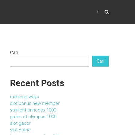
Cari
Cari
Recent Posts
mahjong ways
slot bonus new member
starlight princess 1000
gates of olympus 1000
slot gacor
slot online