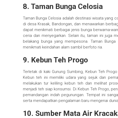
8. Taman Bunga Celosia
Taman Bunga Celosia adalah destinasi wisata yang coc
di desa Krasak, Bandongan, dan menawarkan berbaga
dapat menikmati berbagai jenis bunga berwarna-war
ceria dan menyegarkan. Selain itu, taman ini juga 
belakang bunga yang mempesona. Taman Bunga Ce
menikmati keindahan alam sambil berfoto ria.
9. Kebun Teh Progo
Terletak di kaki Gunung Sumbing, Kebun Teh Prog
Kebun teh ini memiliki udara yang sejuk dan pe
melakukan tur keliling kebun teh dan melihat pr
menjadi teh siap konsumsi. Di Kebun Teh Progo, pen
pemandangan indah pegunungan. Tempat ini sanga
serta mendapatkan pengalaman baru mengenai dunia
10. Sumber Mata Air Kraca