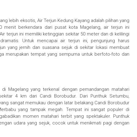
ang lebih eksotis, Air Terjun Kedung Kayang adalah pilihan yang
 menit berkendara dari pusat kota Magelang, air terjun ini
rjun ini memiliki ketinggian sekitar 50 meter dan di kelilingi
ramatis. Untuk mencapai air terjun ini, pengunjung harus
rjun yang jernih dan suasana sejuk di sekitar lokasi membuat
juga merupakan tempat yang sempurna untuk berfoto-foto dan
a di Magelang yang terkenal dengan pemandangan matahari
, sekitar 4 km dari Candi Borobudur. Dari Punthuk Setumbu,
 yang sangat memukau dengan latar belakang Candi Borobudur
 Merbabu yang tampak megah. Tempat ini sangat populer di
gabadikan momen matahari terbit yang spektakuler. Punthuk
ngan udara yang sejuk, cocok untuk menikmati pagi dengan