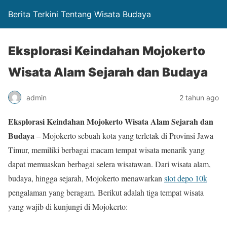
Berita Terkini Tentang Wisata Budaya
Eksplorasi Keindahan Mojokerto
Wisata Alam Sejarah dan Budaya
admin
2 tahun ago
Eksplorasi Keindahan Mojokerto Wisata Alam Sejarah dan
Budaya
– Mojokerto sebuah kota yang terletak di Provinsi Jawa
Timur, memiliki berbagai macam tempat wisata menarik yang
dapat memuaskan berbagai selera wisatawan. Dari wisata alam,
budaya, hingga sejarah, Mojokerto menawarkan
slot depo 10k
pengalaman yang beragam. Berikut adalah tiga tempat wisata
yang wajib di kunjungi di Mojokerto: