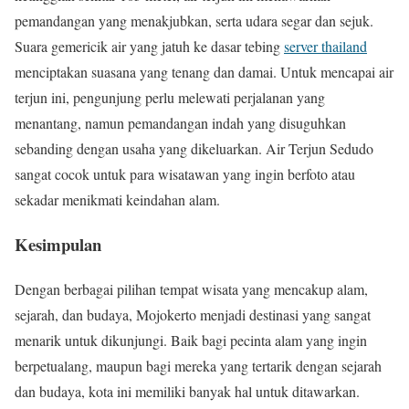
pemandangan yang menakjubkan, serta udara segar dan sejuk.
Suara gemericik air yang jatuh ke dasar tebing
server thailand
menciptakan suasana yang tenang dan damai. Untuk mencapai air
terjun ini, pengunjung perlu melewati perjalanan yang
menantang, namun pemandangan indah yang disuguhkan
sebanding dengan usaha yang dikeluarkan. Air Terjun Sedudo
sangat cocok untuk para wisatawan yang ingin berfoto atau
sekadar menikmati keindahan alam.
Kesimpulan
Dengan berbagai pilihan tempat wisata yang mencakup alam,
sejarah, dan budaya, Mojokerto menjadi destinasi yang sangat
menarik untuk dikunjungi. Baik bagi pecinta alam yang ingin
berpetualang, maupun bagi mereka yang tertarik dengan sejarah
dan budaya, kota ini memiliki banyak hal untuk ditawarkan.