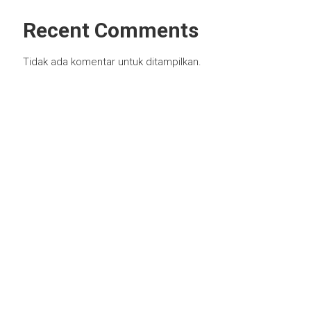
Recent Comments
Tidak ada komentar untuk ditampilkan.