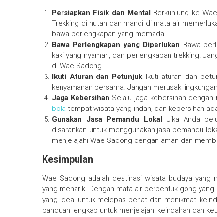
Persiapkan Fisik dan Mental
Berkunjung ke Wae 
Trekking di hutan dan mandi di mata air memerluk
bawa perlengkapan yang memadai.
Bawa Perlengkapan yang Diperlukan
Bawa perle
kaki yang nyaman, dan perlengkapan trekking. 
di Wae Sadong.
Ikuti Aturan dan Petunjuk
Ikuti aturan dan pet
kenyamanan bersama. Jangan merusak lingkungan d
Jaga Kebersihan
Selalu jaga kebersihan denga
bola
tempat wisata yang indah, dan kebersihan ad
Gunakan Jasa Pemandu Lokal
Jika Anda belu
disarankan untuk menggunakan jasa pemandu lok
menjelajahi Wae Sadong dengan aman dan memberi
Kesimpulan
Wae Sadong adalah destinasi wisata budaya yang 
yang menarik. Dengan mata air berbentuk gong yang 
yang ideal untuk melepas penat dan menikmati kein
panduan lengkap untuk menjelajahi keindahan dan k