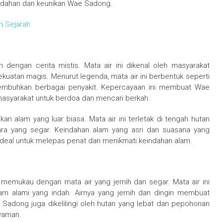
ndahan dan keunikan Wae Sadong.
n Sejarah
dengan cerita mistis. Mata air ini dikenal oleh masyarakat
kuatan magis. Menurut legenda, mata air ini berbentuk seperti
yembuhkan berbagai penyakit. Kepercayaan ini membuat Wae
masyarakat untuk berdoa dan mencari berkah.
kan alam yang luar biasa. Mata air ini terletak di tengah hutan
dara yang segar. Keindahan alam yang asri dan suasana yang
eal untuk melepas penat dan menikmati keindahan alam.
ukau dengan mata air yang jernih dan segar. Mata air ini
am alami yang indah. Airnya yang jernih dan dingin membuat
 Sadong juga dikelilingi oleh hutan yang lebat dan pepohonan
yaman.