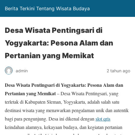
Berita Terkini Tentang Wisata Budaya
Desa Wisata Pentingsari di
Yogyakarta: Pesona Alam dan
Pertanian yang Memikat
admin
2 tahun ago
Desa Wisata Pentingsari di Yogyakarta: Pesona Alam dan
Pertanian yang Memikat
– Desa Wisata Pentingsari, yang
terletak di Kabupaten Sleman, Yogyakarta, adalah salah satu
destinasi wisata yang menawarkan pengalaman unik dan autentik
bagi para pengunjung. Desa ini dikenal dengan
slot qris
keindahan alamnya, kekayaan budaya, dan kegiatan pertanian