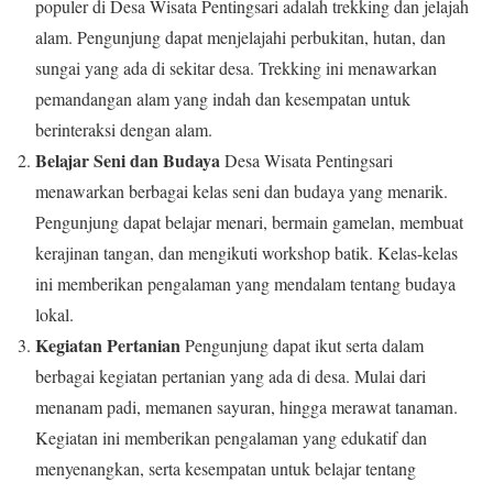
populer di Desa Wisata Pentingsari adalah trekking dan jelajah
alam. Pengunjung dapat menjelajahi perbukitan, hutan, dan
sungai yang ada di sekitar desa. Trekking ini menawarkan
pemandangan alam yang indah dan kesempatan untuk
berinteraksi dengan alam.
Belajar Seni dan Budaya
Desa Wisata Pentingsari
menawarkan berbagai kelas seni dan budaya yang menarik.
Pengunjung dapat belajar menari, bermain gamelan, membuat
kerajinan tangan, dan mengikuti workshop batik. Kelas-kelas
ini memberikan pengalaman yang mendalam tentang budaya
lokal.
Kegiatan Pertanian
Pengunjung dapat ikut serta dalam
berbagai kegiatan pertanian yang ada di desa. Mulai dari
menanam padi, memanen sayuran, hingga merawat tanaman.
Kegiatan ini memberikan pengalaman yang edukatif dan
menyenangkan, serta kesempatan untuk belajar tentang