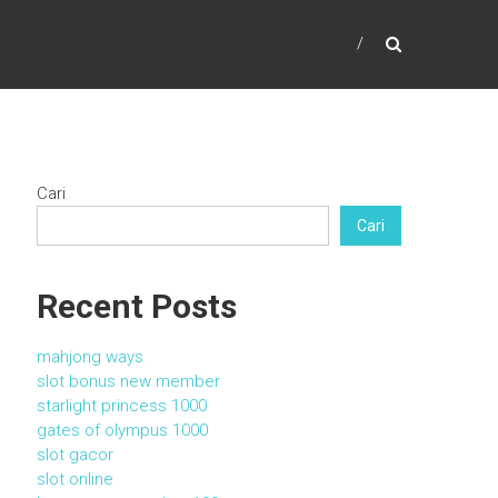
Cari
Cari
Recent Posts
mahjong ways
slot bonus new member
starlight princess 1000
gates of olympus 1000
slot gacor
slot online