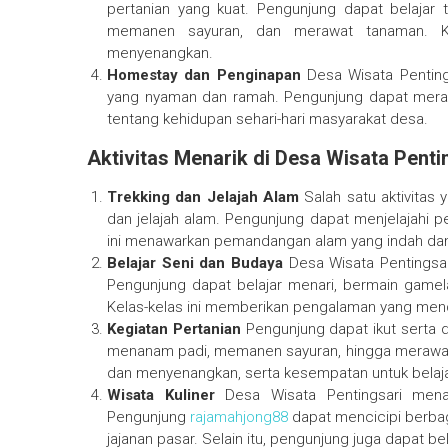
pertanian yang kuat. Pengunjung dapat belajar 
memanen sayuran, dan merawat tanaman. Ke
menyenangkan.
Homestay dan Penginapan
Desa Wisata Penting
yang nyaman dan ramah. Pengunjung dapat meras
tentang kehidupan sehari-hari masyarakat desa.
Aktivitas Menarik di Desa Wisata Penti
Trekking dan Jelajah Alam
Salah satu aktivitas 
dan jelajah alam. Pengunjung dapat menjelajahi pe
ini menawarkan pemandangan alam yang indah dan
Belajar Seni dan Budaya
Desa Wisata Pentingsar
Pengunjung dapat belajar menari, bermain gamel
Kelas-kelas ini memberikan pengalaman yang mend
Kegiatan Pertanian
Pengunjung dapat ikut serta d
menanam padi, memanen sayuran, hingga merawat
dan menyenangkan, serta kesempatan untuk belajar
Wisata Kuliner
Desa Wisata Pentingsari menaw
Pengunjung
rajamahjong88
dapat mencicipi berbaga
jajanan pasar. Selain itu, pengunjung juga dapat 