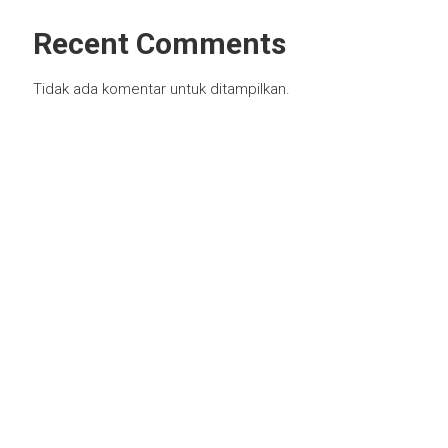
Recent Comments
Tidak ada komentar untuk ditampilkan.