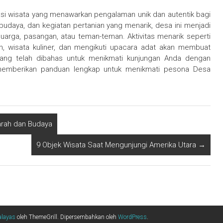
asi wisata yang menawarkan pengalaman unik dan autentik bagi
udaya, dan kegiatan pertanian yang menarik, desa ini menjadi
arga, pasangan, atau teman-teman. Aktivitas menarik seperti
ian, wisata kuliner, dan mengikuti upacara adat akan membuat
yang telah dibahas untuk menikmati kunjungan Anda dengan
memberikan panduan lengkap untuk menikmati pesona Desa
arah dan Budaya
9 Objek Wisata Saat Mengunjungi Amerika Utara
→
layas
oleh ThemeGrill. Dipersembahkan oleh
WordPress
.