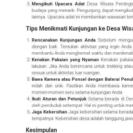
Mengikuti Upacara Adat
Desa Wisata Pentingsa
budaya yang menarik. Pengunjung dapat mengikuti 
lainnya. Upacara adat ini memberikan wawasan te
Tips Menikmati Kunjungan ke Desa Wisa
Rencanakan Kunjungan Anda
Sebelum mengunju
dengan baik. Tentukan aktivitas yang ingin Anda
membantu Anda menghemat waktu dan menikmati 
Kenakan Pakaian yang Nyaman
Kenakan pakaia
lakukan. Jika Anda berencana untuk trekking ata
sesuai untuk aktivitas luar ruangan.
Bawa Kamera atau Ponsel dengan Baterai Penu
indah dan unik. Pastikan Anda membawa kame
momen-momen seru selama kunjungan Anda.
Ikuti Aturan dan Petunjuk
Selama berada di Desa 
oleh penduduk setempat. Hal ini penting untuk 
Jaga Kebersihan
Jaga kebersihan selama berad
tempatnya. Kebersihan desa adalah tanggung ja
Kesimpulan