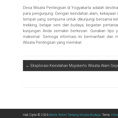
Desa Wisata Pentingsari di Yogyakarta adalah destin
para pengunjung. Dengan keindahan alam, kekayaan b
tempat yang sempurna untuk dikunjungi bersama kelu
trekking, belajar seni dan budaya, kegiatan pertan
kunjungan Anda semakin berkesan. Gunakan tips 
maksimal. Semoga informasi ini bermanfaat dan 
Wisata Pentingsari yang memikat.
←
Eksplorasi Keindahan Mojokerto Wisata Alam Sej
Hak Cipta © 2026
Berita Terkini Tentang Wisata Budaya
. Tema:
Hima