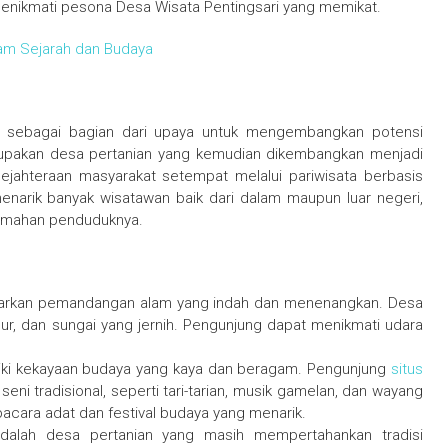
enikmati pesona Desa Wisata Pentingsari yang memikat.
lam Sejarah dan Budaya
08 sebagai bagian dari upaya untuk mengembangkan potensi
erupakan desa pertanian yang kemudian dikembangkan menjadi
ejahteraan masyarakat setempat melalui pariwisata berbasis
menarik banyak wisatawan baik dari dalam maupun luar negeri,
ramahan penduduknya.
arkan pemandangan alam yang indah dan menenangkan. Desa
subur, dan sungai yang jernih. Pengunjung dapat menikmati udara
iki kekayaan budaya yang kaya dan beragam. Pengunjung
situs
ni tradisional, seperti tari-tarian, musik gamelan, dan wayang
upacara adat dan festival budaya yang menarik.
dalah desa pertanian yang masih mempertahankan tradisi