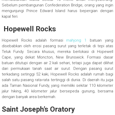
Sebelum pembangunan Confederation Bridge, orang yang ingin
mengunjungi Prince Edward Island harus bepergian dengan
kapal feri.
Hopewell Rocks
Hopewell Rocks adalah formasi
mahjong 1
batuan yang
disebabkan oleh erosi pasang surut yang terletak di tepi atas
Teluk Fundy. Secara khusus, mereka berlokasi di Hopewell
Cape, yang dekat Moncton, New Brunswick. Formasi dasar
batuan ditutupi dengan air 2 kali sehari, tetapi juga dapat dilihat
dari permukaan tanah saat air surut. Dengan pasang surut
terkadang setinggi 52 kaki, Hopewell Rocks adalah rumah bagi
salah satu pasang rata-rata tertinggi di dunia. Di daerah itu juga
ada Taman Nasional Fundy, yang memiliki sekitar 110 kilometer
jalur hiking, 40 kilometer jalur bersepeda gunung, bersama
dengan banyak area berkemah.
Saint Joseph’s Oratory