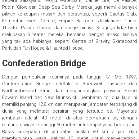
seperti Galaxyland, World Waterpark, Marine Life, Ice Palace,
Putt n ‘Glow dan Deep Sea Derby. Mereka juga memiliki banyak
pilihan kehidupan malam dan bersantap, seperti Cactus Club,
Edmonton Event Centre, Empire Ballroom, Jubilations Dinner
Theatre, Palace Casino, dan lounge lainnya. Kita juga tidak bisa
melupakan 3 teater mereka, bersama dengan atraksi lainnya
yang tak ada habisnya, seperti Centre of Gravity, Skateboard
Park, dan Fun House & Haunted House.
Confederation Bridge
Dengan pembukaan resminya pada tanggal 31 Mei 1997,
Confederation Bridge terletak di Abegweit Passage dari
Northumberland Strait dan menghubungkan provinsi Prince
Edward Island dan New Brunswick. Jembatan tol dua lajur ini
memiliki panjang 12,8 km dan merupakan jembatan terpanjang di
dunia yang melintasi perairan yang tertutup es. Mayoritas
jembatan adalah 40 meter di atas permukaan air, dengan
rentang navigasi setinggi 60 meter untuk kapal yang bepergian.
Batas kecepatan di jembatan adalah 80 km / jam dan
membutuhkan waktu sekitar 10 menit untuk menyeberang.