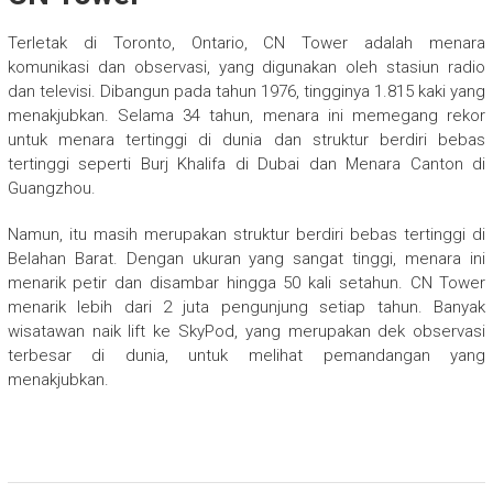
Terletak di Toronto, Ontario, CN Tower adalah menara
komunikasi dan observasi, yang digunakan oleh stasiun radio
dan televisi. Dibangun pada tahun 1976, tingginya 1.815 kaki yang
menakjubkan. Selama 34 tahun, menara ini memegang rekor
untuk menara tertinggi di dunia dan struktur berdiri bebas
tertinggi seperti Burj Khalifa di Dubai dan Menara Canton di
Guangzhou.
Namun, itu masih merupakan struktur berdiri bebas tertinggi di
Belahan Barat. Dengan ukuran yang sangat tinggi, menara ini
menarik petir dan disambar hingga 50 kali setahun. CN Tower
menarik lebih dari 2 juta pengunjung setiap tahun. Banyak
wisatawan naik lift ke SkyPod, yang merupakan dek observasi
terbesar di dunia, untuk melihat pemandangan yang
menakjubkan.