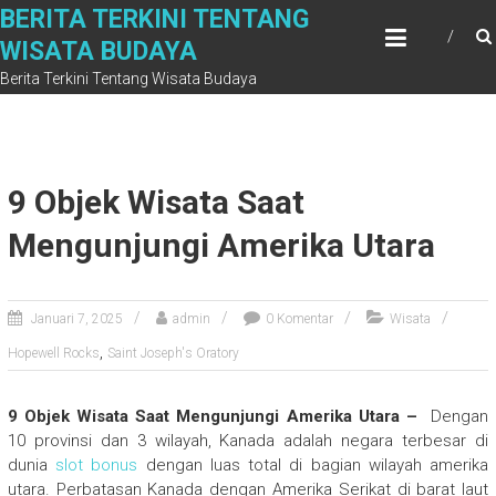
Skip
BERITA TERKINI TENTANG
to
WISATA BUDAYA
content
Berita Terkini Tentang Wisata Budaya
9 Objek Wisata Saat
Mengunjungi Amerika Utara
Januari 7, 2025
admin
0 Komentar
Wisata
,
Hopewell Rocks
Saint Joseph's Oratory
9 Objek Wisata Saat Mengunjungi Amerika Utara –
Dengan
10 provinsi dan 3 wilayah, Kanada adalah negara terbesar di
dunia
slot bonus
dengan luas total di bagian wilayah amerika
utara. Perbatasan Kanada dengan Amerika Serikat di barat laut