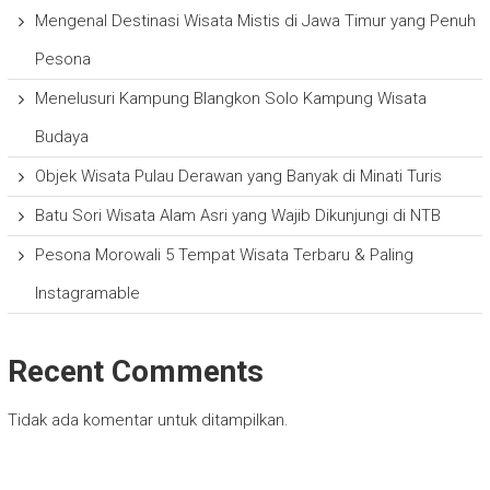
Mengenal Destinasi Wisata Mistis di Jawa Timur yang Penuh
Pesona
Menelusuri Kampung Blangkon Solo Kampung Wisata
Budaya
Objek Wisata Pulau Derawan yang Banyak di Minati Turis
Batu Sori Wisata Alam Asri yang Wajib Dikunjungi di NTB
Pesona Morowali 5 Tempat Wisata Terbaru & Paling
Instagramable
Recent Comments
Tidak ada komentar untuk ditampilkan.