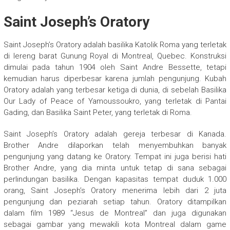
Saint Joseph’s Oratory
Saint Joseph’s Oratory adalah basilika Katolik Roma yang terletak
di lereng barat Gunung Royal di Montreal, Quebec. Konstruksi
dimulai pada tahun 1904 oleh Saint Andre Bessette, tetapi
kemudian harus diperbesar karena jumlah pengunjung. Kubah
Oratory adalah yang terbesar ketiga di dunia, di sebelah Basilika
Our Lady of Peace of Yamoussoukro, yang terletak di Pantai
Gading, dan Basilika Saint Peter, yang terletak di Roma.
Saint Joseph’s Oratory adalah gereja terbesar di Kanada.
Brother Andre dilaporkan telah menyembuhkan banyak
pengunjung yang datang ke Oratory. Tempat ini juga berisi hati
Brother Andre, yang dia minta untuk tetap di sana sebagai
perlindungan basilika. Dengan kapasitas tempat duduk 1.000
orang, Saint Joseph’s Oratory menerima lebih dari 2 juta
pengunjung dan peziarah setiap tahun. Oratory ditampilkan
dalam film 1989 “Jesus de Montreal” dan juga digunakan
sebagai gambar yang mewakili kota Montreal dalam game