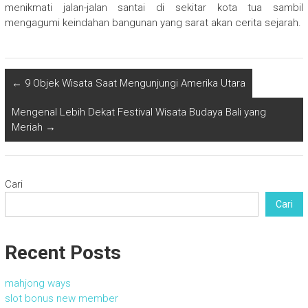
menikmati jalan-jalan santai di sekitar kota tua sambil
mengagumi keindahan bangunan yang sarat akan cerita sejarah.
←
9 Objek Wisata Saat Mengunjungi Amerika Utara
Mengenal Lebih Dekat Festival Wisata Budaya Bali yang
Meriah
→
Cari
Cari
Recent Posts
mahjong ways
slot bonus new member