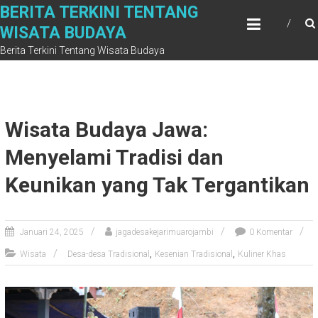
Skip
BERITA TERKINI TENTANG
to
WISATA BUDAYA
content
Berita Terkini Tentang Wisata Budaya
Wisata Budaya Jawa:
Menyelami Tradisi dan
Keunikan yang Tak Tergantikan
Januari 24, 2025
jagadesakejarimuarojambi
0 Komentar
,
,
Wisata
Desa-desa Tradisional
Kesenian Tradisional
Kuliner Khas