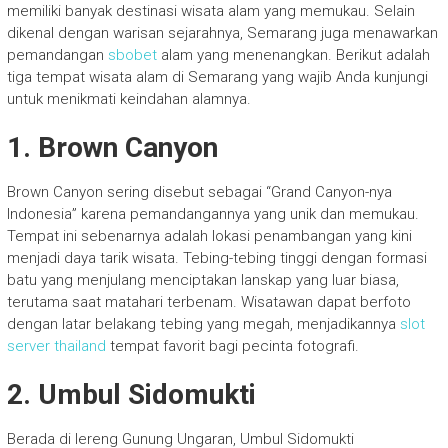
memiliki banyak destinasi wisata alam yang memukau. Selain
dikenal dengan warisan sejarahnya, Semarang juga menawarkan
pemandangan
sbobet
alam yang menenangkan. Berikut adalah
tiga tempat wisata alam di Semarang yang wajib Anda kunjungi
untuk menikmati keindahan alamnya.
1.
Brown Canyon
Brown Canyon sering disebut sebagai “Grand Canyon-nya
Indonesia” karena pemandangannya yang unik dan memukau.
Tempat ini sebenarnya adalah lokasi penambangan yang kini
menjadi daya tarik wisata. Tebing-tebing tinggi dengan formasi
batu yang menjulang menciptakan lanskap yang luar biasa,
terutama saat matahari terbenam. Wisatawan dapat berfoto
dengan latar belakang tebing yang megah, menjadikannya
slot
server thailand
tempat favorit bagi pecinta fotografi.
2.
Umbul Sidomukti
Berada di lereng Gunung Ungaran, Umbul Sidomukti