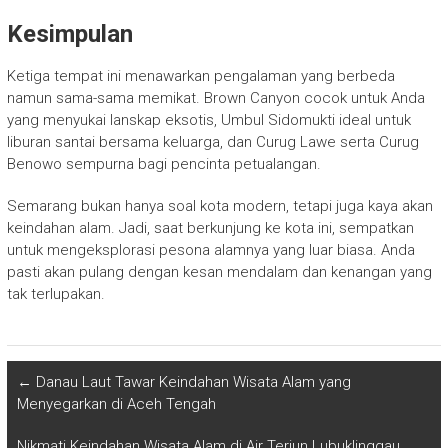
Kesimpulan
Ketiga tempat ini menawarkan pengalaman yang berbeda
namun sama-sama memikat. Brown Canyon cocok untuk Anda
yang menyukai lanskap eksotis, Umbul Sidomukti ideal untuk
liburan santai bersama keluarga, dan Curug Lawe serta Curug
Benowo sempurna bagi pencinta petualangan.
Semarang bukan hanya soal kota modern, tetapi juga kaya akan
keindahan alam. Jadi, saat berkunjung ke kota ini, sempatkan
untuk mengeksplorasi pesona alamnya yang luar biasa. Anda
pasti akan pulang dengan kesan mendalam dan kenangan yang
tak terlupakan.
←
Danau Laut Tawar Keindahan Wisata Alam yang
Menyegarkan di Aceh Tengah
Nikmati Keindahan Wisata Alam di Air Terjun Lubuklinggau