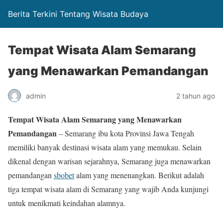
Berita Terkini Tentang Wisata Budaya
Tempat Wisata Alam Semarang
yang Menawarkan Pemandangan
admin
2 tahun ago
Tempat Wisata Alam Semarang yang Menawarkan
Pemandangan
– Semarang ibu kota Provinsi Jawa Tengah
memiliki banyak destinasi wisata alam yang memukau. Selain
dikenal dengan warisan sejarahnya, Semarang juga menawarkan
pemandangan
sbobet
alam yang menenangkan. Berikut adalah
tiga tempat wisata alam di Semarang yang wajib Anda kunjungi
untuk menikmati keindahan alamnya.