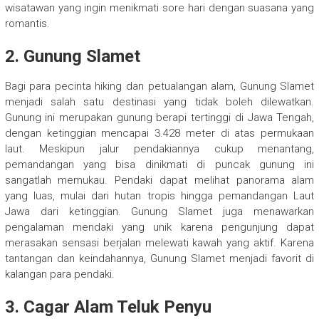
wisatawan yang ingin menikmati sore hari dengan suasana yang
romantis.
2. Gunung Slamet
Bagi para pecinta hiking dan petualangan alam, Gunung Slamet
menjadi salah satu destinasi yang tidak boleh dilewatkan.
Gunung ini merupakan gunung berapi tertinggi di Jawa Tengah,
dengan ketinggian mencapai 3.428 meter di atas permukaan
laut. Meskipun jalur pendakiannya cukup menantang,
pemandangan yang bisa dinikmati di puncak gunung ini
sangatlah memukau. Pendaki dapat melihat panorama alam
yang luas, mulai dari hutan tropis hingga pemandangan Laut
Jawa dari ketinggian. Gunung Slamet juga menawarkan
pengalaman mendaki yang unik karena pengunjung dapat
merasakan sensasi berjalan melewati kawah yang aktif. Karena
tantangan dan keindahannya, Gunung Slamet menjadi favorit di
kalangan para pendaki.
3. Cagar Alam Teluk Penyu