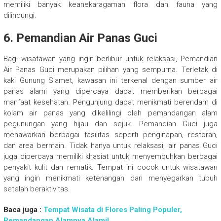
memiliki banyak keanekaragaman flora dan fauna yang
dilindungi.
6. Pemandian Air Panas Guci
Bagi wisatawan yang ingin berlibur untuk relaksasi, Pemandian
Air Panas Guci merupakan pilihan yang sempurna. Terletak di
kaki Gunung Slamet, kawasan ini terkenal dengan sumber air
panas alami yang dipercaya dapat memberikan berbagai
manfaat kesehatan. Pengunjung dapat menikmati berendam di
kolam air panas yang dikelilingi oleh pemandangan alam
pegunungan yang hijau dan sejuk. Pemandian Guci juga
menawarkan berbagai fasilitas seperti penginapan, restoran,
dan area bermain. Tidak hanya untuk relaksasi, air panas Guci
juga dipercaya memiliki khasiat untuk menyembuhkan berbagai
penyakit kulit dan rematik. Tempat ini cocok untuk wisatawan
yang ingin menikmati ketenangan dan menyegarkan tubuh
setelah beraktivitas.
Baca juga :
Tempat Wisata di Flores Paling Populer,
Pemandangan Alamnya Alami!