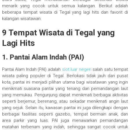
menarik yang cocok untuk semua kalangan. Berikut adalah
beberapa tempat wisata di Tegal yang lagi hits dan favorit di
kalangan wisatawan.
9 Tempat Wisata di Tegal yang
Lagi Hits
1. Pantai Alam Indah (PAI)
Pantai Alam Indah (PAI) adalah
slot luar negeri
salah satu tempat
wisata paling populer di Tegal. Berlokasi tidak jauh dari pusat
kota, pantai ini menjadi pilihan utama bagi wisatawan yang ingin
menikmati suasana pantai yang tenang dan pemandangan laut
yang memukau. Pengunjung dapat menikmati berbagai aktivitas
seperti berjemur, berenang, atau sekadar menikmati angin laut
yang sejuk. Selain itu, kawasan pantai ini juga dilengkapi dengan
berbagai fasilitas seperti gazebo, tempat bermain anak, dan
area parkir yang luas. PAI juga menawarkan pemandangan
matahari terbenam yang indah, sehingga sangat cocok untuk