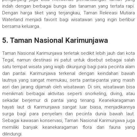
indah dengan berbagai bunga dan tanaman yang tertata rapi.
Dengan harga tiket yang terjangkau, Taman Rekreasi Mutiara
Waterland menjadi favorit bagi wisatawan yang ingin berlibur
bersama keluarga.
5. Taman Nasional Karimunjawa
Taman Nasional Karimunjawa terletak sedikit lebih jauh dari kota
Tegal, namun destinasi ini patut untuk disebut sebagai salah
satu tempat wisata yang wajib dikunjungi bagi para pecinta alam
dan pantai. Karimunjawa terkenal dengan keindahan bawah
lautnya yang sangat memukau, serta pantai-pantai yang masih
asri dan jarang dijamah oleh wisatawan. Di sini, wisatawan bisa
menikmati berbagai aktivitas seperti snorkeling, diving, atau
sekadar berjemur di pantai yang tenang. Keanekaragaman
hayati laut di Karimunjawa sangat luar biasa, menjadikannya
surga bagi para penyelam dan pecinta dunia bawah laut.
Sebagai kawasan konservasi, Taman Nasional Karimunjawa juga
memiliki banyak keanekaragaman flora dan fauna yang
dilindungi.