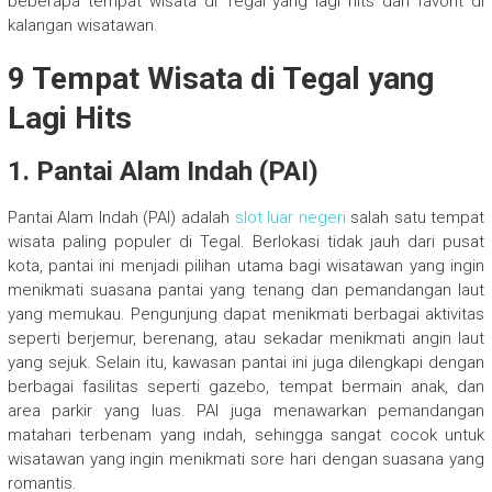
beberapa tempat wisata di Tegal yang lagi hits dan favorit di
kalangan wisatawan.
9 Tempat Wisata di Tegal yang
Lagi Hits
1. Pantai Alam Indah (PAI)
Pantai Alam Indah (PAI) adalah
slot luar negeri
salah satu tempat
wisata paling populer di Tegal. Berlokasi tidak jauh dari pusat
kota, pantai ini menjadi pilihan utama bagi wisatawan yang ingin
menikmati suasana pantai yang tenang dan pemandangan laut
yang memukau. Pengunjung dapat menikmati berbagai aktivitas
seperti berjemur, berenang, atau sekadar menikmati angin laut
yang sejuk. Selain itu, kawasan pantai ini juga dilengkapi dengan
berbagai fasilitas seperti gazebo, tempat bermain anak, dan
area parkir yang luas. PAI juga menawarkan pemandangan
matahari terbenam yang indah, sehingga sangat cocok untuk
wisatawan yang ingin menikmati sore hari dengan suasana yang
romantis.