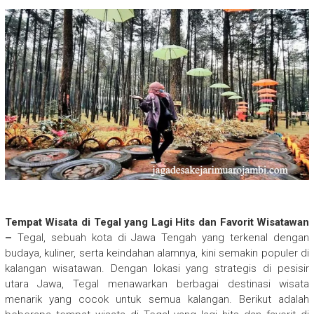
Tempat Wisata di Tegal yang Lagi Hits dan Favorit Wisatawan
–
Tegal, sebuah kota di Jawa Tengah yang terkenal dengan
budaya, kuliner, serta keindahan alamnya, kini semakin populer di
kalangan wisatawan. Dengan lokasi yang strategis di pesisir
utara Jawa, Tegal menawarkan berbagai destinasi wisata
menarik yang cocok untuk semua kalangan. Berikut adalah