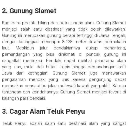
2. Gunung Slamet
Bagi para pecinta hiking dan petualangan alam, Gunung Slamet
menjadi salah satu destinasi yang tidak boleh dilewatkan.
Gunung ini merupakan gunung berapi tertinggi di Jawa Tengah,
dengan ketinggian mencapai 3.428 meter di atas permukaan
laut. Meskipun jalur pendakiannya cukup menantang,
pemandangan yang bisa dinikmati di puncak gunung ini
sangatlah memukau. Pendaki dapat melihat panorama alam
yang luas, mulai dari hutan tropis hingga pemandangan Laut
Jawa dari ketinggian. Gunung Slamet juga menawarkan
pengalaman mendaki yang unik karena pengunjung dapat
merasakan sensasi berjalan melewati kawah yang aktif. Karena
tantangan dan keindahannya, Gunung Slamet menjadi favorit di
kalangan para pendaki.
3. Cagar Alam Teluk Penyu
Teluk Penyu adalah salah satu destinasi alam yang sangat