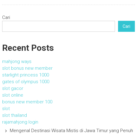
Cari
Cari
Recent Posts
mahjong ways
slot bonus new member
starlight princess 1000
gates of olympus 1000
slot gacor
slot online
bonus new member 100
slot
slot thailand
rajamahjong login
Mengenal Destinasi Wisata Mistis di Jawa Timur yang Penuh