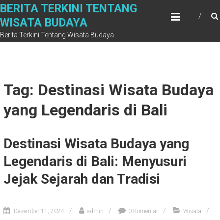
Skip
BERITA TERKINI TENTANG
to
WISATA BUDAYA
content
Berita Terkini Tentang Wisata Budaya
Tag: Destinasi Wisata Budaya
yang Legendaris di Bali
Destinasi Wisata Budaya yang
Legendaris di Bali: Menyusuri
Jejak Sejarah dan Tradisi
Desember 11, 2024
admin
0 Komentar
Wisata