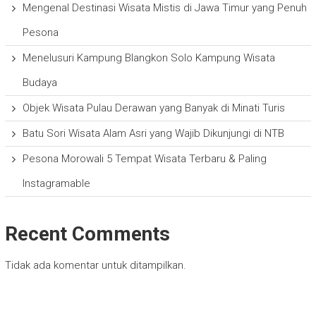
Mengenal Destinasi Wisata Mistis di Jawa Timur yang Penuh
Pesona
Menelusuri Kampung Blangkon Solo Kampung Wisata
Budaya
Objek Wisata Pulau Derawan yang Banyak di Minati Turis
Batu Sori Wisata Alam Asri yang Wajib Dikunjungi di NTB
Pesona Morowali 5 Tempat Wisata Terbaru & Paling
Instagramable
Recent Comments
Tidak ada komentar untuk ditampilkan.