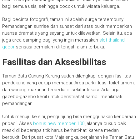
bagi semua usia, sehingga cocok untuk wisata keluarga.
Bagi pecinta fotografi, taman ini adalah surga tersembunyi.
Pemandangan sunrise dan sunset dari atas bukit memberikan
nuansa dramatis yang sayang untuk dilewatkan. Selain itu, ada
juga area camping bagi yang ingin merasakan
slot thailand
gacor
sensasi bermalam di tengah alam terbuka.
Fasilitas dan Aksesibilitas
Taman Batu Gunung Karang sudah dilengkapi dengan fasilitas
pendukung yang cukup memadai. Area parkir luas, toilet umum,
dan warung makanan tersedia di sekitar lokasi. Ada juga
gazebo-gazebo kecil untuk beristirahat sambil menikmati
pemandangan.
Untuk menuju ke sini, pengunjung bisa menggunakan kendaraan
pribadi. Akses
bonus new member 100
jalannya cukup baik
meski di beberapa titik harus berhati-hati karena medan
berbukit. Dari pusat kota Majalengka, perjalanan ke Taman Batu