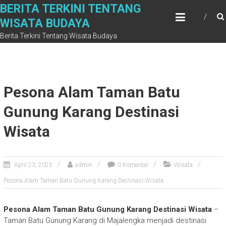
Skip
BERITA TERKINI TENTANG
to
WISATA BUDAYA
content
Berita Terkini Tentang Wisata Budaya
Pesona Alam Taman Batu
Gunung Karang Destinasi
Wisata
April 23, 2025
admin
0 Komentar
Wisata
Pesona Alam Taman Batu Gunung Karang Destinasi Wisata
Pesona Alam Taman Batu Gunung Karang Destinasi Wisata
–
Taman Batu Gunung Karang di Majalengka menjadi destinasi