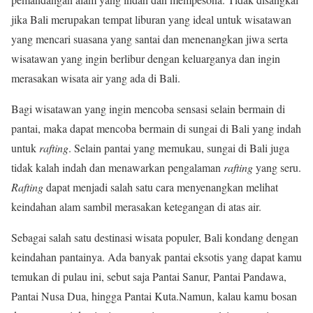
jika Bali merupakan tempat liburan yang ideal untuk wisatawan
yang mencari suasana yang santai dan menenangkan jiwa serta
wisatawan yang ingin berlibur dengan keluarganya dan ingin
merasakan wisata air yang ada di Bali.
Bagi wisatawan yang ingin mencoba sensasi selain bermain di
pantai, maka dapat mencoba bermain di sungai di Bali yang indah
untuk
rafting
. Selain pantai yang memukau, sungai di Bali juga
tidak kalah indah dan menawarkan pengalaman
rafting
yang seru.
Rafting
dapat menjadi salah satu cara menyenangkan melihat
keindahan alam sambil merasakan ketegangan di atas air.
Sebagai salah satu destinasi wisata populer, Bali kondang dengan
keindahan pantainya. Ada banyak pantai eksotis yang dapat kamu
temukan di pulau ini, sebut saja Pantai Sanur, Pantai Pandawa,
Pantai Nusa Dua, hingga Pantai Kuta.Namun, kalau kamu bosan