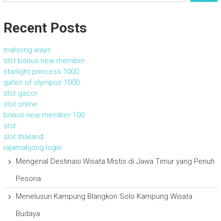
Recent Posts
mahjong ways
slot bonus new member
starlight princess 1000
gates of olympus 1000
slot gacor
slot online
bonus new member 100
slot
slot thailand
rajamahjong login
Mengenal Destinasi Wisata Mistis di Jawa Timur yang Penuh
Pesona
Menelusuri Kampung Blangkon Solo Kampung Wisata
Budaya