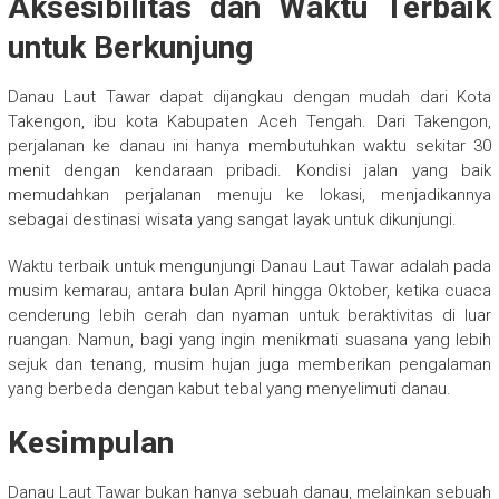
Aksesibilitas dan Waktu Terbaik
untuk Berkunjung
Danau Laut Tawar dapat dijangkau dengan mudah dari Kota
Takengon, ibu kota Kabupaten Aceh Tengah. Dari Takengon,
perjalanan ke danau ini hanya membutuhkan waktu sekitar 30
menit dengan kendaraan pribadi. Kondisi jalan yang baik
memudahkan perjalanan menuju ke lokasi, menjadikannya
sebagai destinasi wisata yang sangat layak untuk dikunjungi.
Waktu terbaik untuk mengunjungi Danau Laut Tawar adalah pada
musim kemarau, antara bulan April hingga Oktober, ketika cuaca
cenderung lebih cerah dan nyaman untuk beraktivitas di luar
ruangan. Namun, bagi yang ingin menikmati suasana yang lebih
sejuk dan tenang, musim hujan juga memberikan pengalaman
yang berbeda dengan kabut tebal yang menyelimuti danau.
Kesimpulan
Danau Laut Tawar bukan hanya sebuah danau, melainkan sebuah