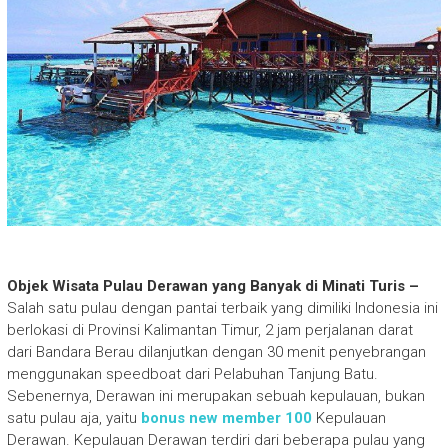
Objek Wisata Pulau Derawan yang Banyak di Minati Turis –
Salah satu pulau dengan pantai terbaik yang dimiliki Indonesia ini
berlokasi di Provinsi Kalimantan Timur, 2 jam perjalanan darat
dari Bandara Berau dilanjutkan dengan 30 menit penyebrangan
menggunakan speedboat dari Pelabuhan Tanjung Batu.
Sebenernya, Derawan ini merupakan sebuah kepulauan, bukan
satu pulau aja, yaitu
bonus new member 100
Kepulauan
Derawan. Kepulauan Derawan terdiri dari beberapa pulau yang