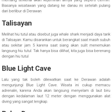
memang terkenal akan kejernihan airnya yang seperti cermin.
Biasanya wisatawan yang datang ke danau ini setelah pulang
dari berlibur di Derawan
Talisayan
Melihat hiu tutul atau disebut juga whale shark menjadi daya tarik
di Talisayan. Kamu disarankan untuk berangkat saat masih subuh
atau sekitar jam 5 karena saat siang akan sulit menemukan
langsung hiu tutul. Tak hanya bisa dilihat, kita juga bisa berenang
dengan hiu tutul
Blue Light Cave
Lalu yang tak boleh dilewatkan saat ke Derawan adalah
mengunjungi Blue Light Cave. Wisata ini cukup memacu
adrenalin, karena Anda akan langsung menyelam di laut biru
dengan kedalaman laut 12 meter dengan menggunakan alat
diving yang sangat lengkap.