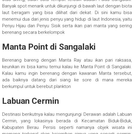
Banyak spot menarik untuk dikunjungi di bawah laut dengan biota
laut beragam yang bisa dilihat dari dekat. Di sini kamu bisa
menemui dua dari jenis penyu yang hidup di laut Indonesia, yaitu
Penyu Hijau dan Penyu Sisik serta ikan pari manta yang sering
berenang secara berkelompok
Manta Point di Sangalaki
Berenang bareng dengan Manta Ray atau ikan pari raksasa,
keunikan ini bisa kamu temui kalau ke Manta Point di Sangalaki.
Kalau kamu ingin berenang dengan kawanan Manta tersebut,
ada baiknya datang dari siang ke sore di mana mereka
berkumpul untuk berebut plankton
Labuan Cermin
Destinasi berikutnya kalau mengunjungi Derawan adalah Labuan
Cermin, yang lokasinya berada di Kecamatan Biduk-Biduk,
Kabupaten Berau. Persis seperti namanya objek wisata ini