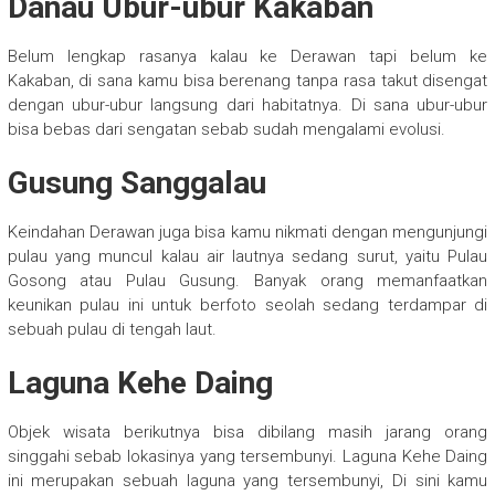
Danau Ubur-ubur Kakaban
Belum lengkap rasanya kalau ke Derawan tapi belum ke
Kakaban, di sana kamu bisa berenang tanpa rasa takut disengat
dengan ubur-ubur langsung dari habitatnya. Di sana ubur-ubur
bisa bebas dari sengatan sebab sudah mengalami evolusi.
Gusung Sanggalau
Keindahan Derawan juga bisa kamu nikmati dengan mengunjungi
pulau yang muncul kalau air lautnya sedang surut, yaitu Pulau
Gosong atau Pulau Gusung. Banyak orang memanfaatkan
keunikan pulau ini untuk berfoto seolah sedang terdampar di
sebuah pulau di tengah laut.
Laguna Kehe Daing
Objek wisata berikutnya bisa dibilang masih jarang orang
singgahi sebab lokasinya yang tersembunyi. Laguna Kehe Daing
ini merupakan sebuah laguna yang tersembunyi, Di sini kamu