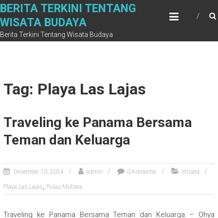
Skip
BERITA TERKINI TENTANG
to
WISATA BUDAYA
content
Berita Terkini Tentang Wisata Budaya
Tag: Playa Las Lajas
Traveling ke Panama Bersama
Teman dan Keluarga
Desember 10, 2024
admin
0 Komentar
Wisata
,
Playa Las Lajas
Pulau Mutiara
Traveling ke Panama Bersama Teman dan Keluarga – Ohya