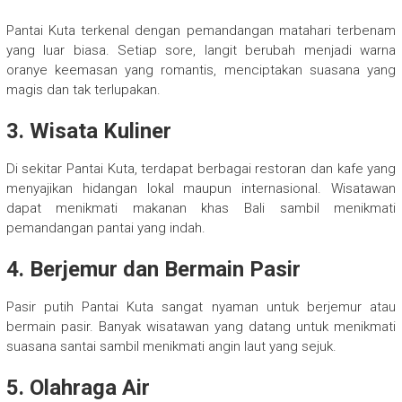
Pantai Kuta terkenal dengan pemandangan matahari terbenam
yang luar biasa. Setiap sore, langit berubah menjadi warna
oranye keemasan yang romantis, menciptakan suasana yang
magis dan tak terlupakan.
3. Wisata Kuliner
Di sekitar Pantai Kuta, terdapat berbagai restoran dan kafe yang
menyajikan hidangan lokal maupun internasional. Wisatawan
dapat menikmati makanan khas Bali sambil menikmati
pemandangan pantai yang indah.
4. Berjemur dan Bermain Pasir
Pasir putih Pantai Kuta sangat nyaman untuk berjemur atau
bermain pasir. Banyak wisatawan yang datang untuk menikmati
suasana santai sambil menikmati angin laut yang sejuk.
5. Olahraga Air