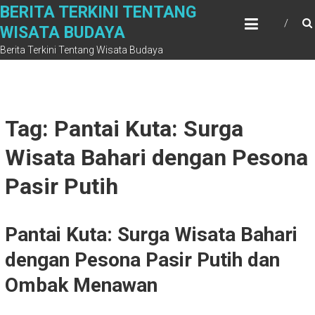
Skip
BERITA TERKINI TENTANG
to
WISATA BUDAYA
content
Berita Terkini Tentang Wisata Budaya
Tag: Pantai Kuta: Surga
Wisata Bahari dengan Pesona
Pasir Putih
Pantai Kuta: Surga Wisata Bahari
dengan Pesona Pasir Putih dan
Ombak Menawan