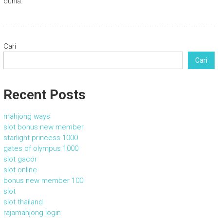
dunia.
Cari
Cari
Recent Posts
mahjong ways
slot bonus new member
starlight princess 1000
gates of olympus 1000
slot gacor
slot online
bonus new member 100
slot
slot thailand
rajamahjong login