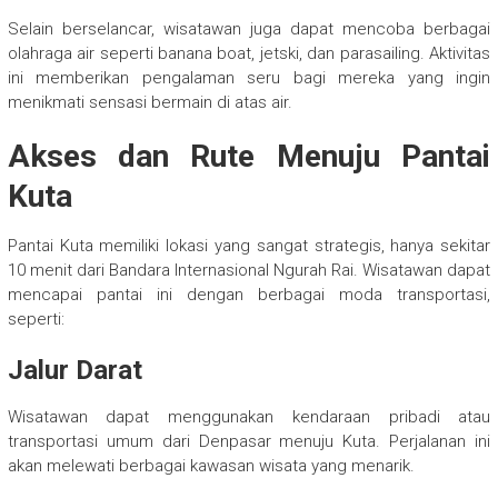
Selain berselancar, wisatawan juga dapat mencoba berbagai
olahraga air seperti banana boat, jetski, dan parasailing. Aktivitas
ini memberikan pengalaman seru bagi mereka yang ingin
menikmati sensasi bermain di atas air.
Akses dan Rute Menuju Pantai
Kuta
Pantai Kuta memiliki lokasi yang sangat strategis, hanya sekitar
10 menit dari Bandara Internasional Ngurah Rai. Wisatawan dapat
mencapai pantai ini dengan berbagai moda transportasi,
seperti:
Jalur Darat
Wisatawan dapat menggunakan kendaraan pribadi atau
transportasi umum dari Denpasar menuju Kuta. Perjalanan ini
akan melewati berbagai kawasan wisata yang menarik.