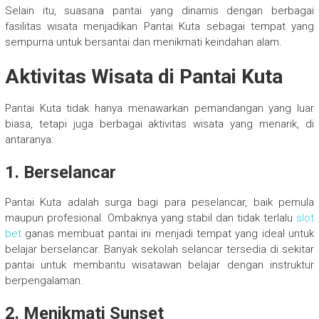
Selain itu, suasana pantai yang dinamis dengan berbagai
fasilitas wisata menjadikan Pantai Kuta sebagai tempat yang
sempurna untuk bersantai dan menikmati keindahan alam.
Aktivitas Wisata di Pantai Kuta
Pantai Kuta tidak hanya menawarkan pemandangan yang luar
biasa, tetapi juga berbagai aktivitas wisata yang menarik, di
antaranya:
1. Berselancar
Pantai Kuta adalah surga bagi para peselancar, baik pemula
maupun profesional. Ombaknya yang stabil dan tidak terlalu
slot
bet
ganas membuat pantai ini menjadi tempat yang ideal untuk
belajar berselancar. Banyak sekolah selancar tersedia di sekitar
pantai untuk membantu wisatawan belajar dengan instruktur
berpengalaman.
2. Menikmati Sunset