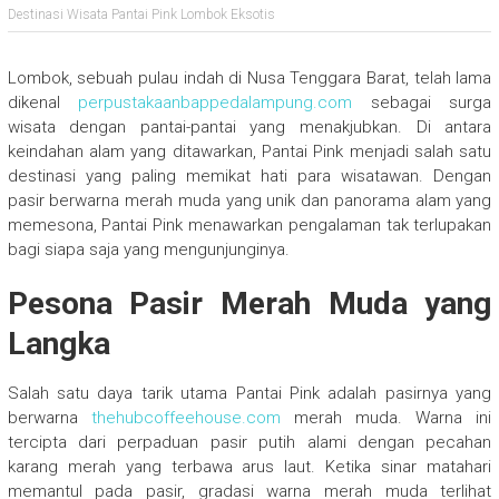
Destinasi Wisata Pantai Pink Lombok Eksotis
Lombok, sebuah pulau indah di Nusa Tenggara Barat, telah lama
dikenal
perpustakaanbappedalampung.com
sebagai surga
wisata dengan pantai-pantai yang menakjubkan. Di antara
keindahan alam yang ditawarkan, Pantai Pink menjadi salah satu
destinasi yang paling memikat hati para wisatawan. Dengan
pasir berwarna merah muda yang unik dan panorama alam yang
memesona, Pantai Pink menawarkan pengalaman tak terlupakan
bagi siapa saja yang mengunjunginya.
Pesona Pasir Merah Muda yang
Langka
Salah satu daya tarik utama Pantai Pink adalah pasirnya yang
berwarna
thehubcoffeehouse.com
merah muda. Warna ini
tercipta dari perpaduan pasir putih alami dengan pecahan
karang merah yang terbawa arus laut. Ketika sinar matahari
memantul pada pasir, gradasi warna merah muda terlihat