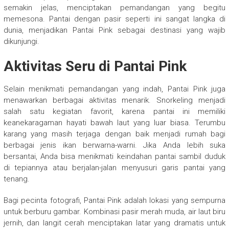
semakin jelas, menciptakan pemandangan yang begitu
memesona. Pantai dengan pasir seperti ini sangat langka di
dunia, menjadikan Pantai Pink sebagai destinasi yang wajib
dikunjungi.
Aktivitas Seru di Pantai Pink
Selain menikmati pemandangan yang indah, Pantai Pink juga
menawarkan berbagai aktivitas menarik. Snorkeling menjadi
salah satu kegiatan favorit, karena pantai ini memiliki
keanekaragaman hayati bawah laut yang luar biasa. Terumbu
karang yang masih terjaga dengan baik menjadi rumah bagi
berbagai jenis ikan berwarna-warni. Jika Anda lebih suka
bersantai, Anda bisa menikmati keindahan pantai sambil duduk
di tepiannya atau berjalan-jalan menyusuri garis pantai yang
tenang.
Bagi pecinta fotografi, Pantai Pink adalah lokasi yang sempurna
untuk berburu gambar. Kombinasi pasir merah muda, air laut biru
jernih, dan langit cerah menciptakan latar yang dramatis untuk