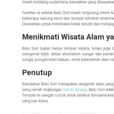
masih terbilang sederhana, keindahan yang ditawark
Fasilitas di sekitar Batu Sori masih tergolong minim
beberapa warung kecil dan tempat istirahat seder
Disarankan untuk membawa bekal sendiri dan menjaga
Menikmati Wisata Alam ya
Batu Sori bukan hanya tempat wisata, tetapi juga b
mengenal lebih dekat ekosistem sungai dan penting
sungai, pengamatan batuan, serta pelestarian alam 
Penutup
Keindahan Batu Sori merupakan anugerah alam yang 
yang ramah lingkungan
server jepang
, Batu Sori tid
Tempat ini sangat cocok untuk berlibur bersama kel
yang luar biasa.