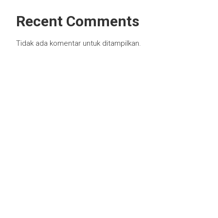
Recent Comments
Tidak ada komentar untuk ditampilkan.