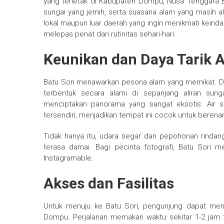
yang terletak di Kabupaten Dompu, Nusa Tenggara Bar
sungai yang jernih, serta suasana alam yang masih al
lokal maupun luar daerah yang ingin menikmati keind
melepas penat dari rutinitas sehari-hari.
Keunikan dan Daya Tarik 
Batu Sori menawarkan pesona alam yang memikat. Di
terbentuk secara alami di sepanjang aliran sun
menciptakan panorama yang sangat eksotis. Air s
tersendiri, menjadikan tempat ini cocok untuk berena
Tidak hanya itu, udara segar dan pepohonan rindan
terasa damai. Bagi pecinta fotografi, Batu Sori 
Instagramable.
Akses dan Fasilitas
Untuk menuju ke Batu Sori, pengunjung dapat me
Dompu. Perjalanan memakan waktu sekitar 1-2 jam te