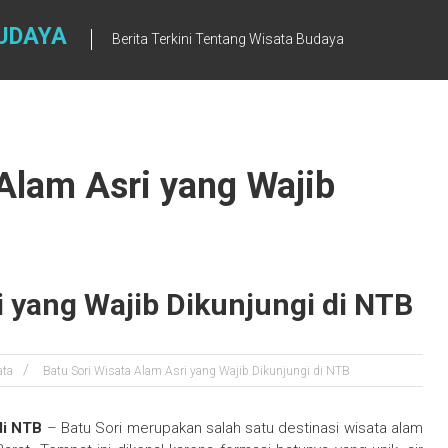
BUDAYA
Berita Terkini Tentang Wisata Budaya
 Alam Asri yang Wajib
i yang Wajib Dikunjungi di NTB
ata
Batu Sori Wisata Alam Asri yang Wajib Dikunjungi di NTB
di NTB
– Batu Sori merupakan salah satu destinasi wisata alam