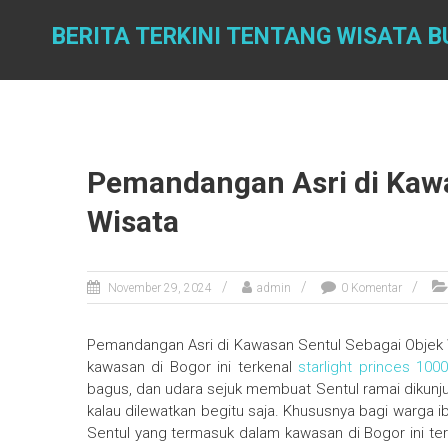
Skip
to
BERITA TERKINI TENTANG WISATA 
content
Pemandangan Asri di Kawa
Wisata
November 29, 2024
admin
0 Komentar
Pemandangan Asri di Kawasan Sentul Sebagai Objek W
kawasan di Bogor ini terkenal
starlight princes 100
bagus, dan udara sejuk membuat Sentul ramai dikunju
kalau dilewatkan begitu saja. Khususnya bagi warga i
Sentul yang termasuk dalam kawasan di Bogor ini te