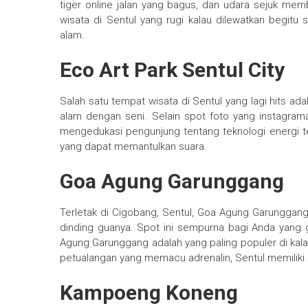
tiger online jalan yang bagus, dan udara sejuk mem
wisata di Sentul yang rugi kalau dilewatkan begitu
alam.
Eco Art Park Sentul City
Salah satu tempat wisata di Sentul yang lagi hits ad
alam dengan seni. Selain spot foto yang instagramab
mengedukasi pengunjung tentang teknologi energi terb
yang dapat memantulkan suara.
Goa Agung Garunggang
Terletak di Cigobang, Sentul, Goa Agung Garunggan
dinding guanya. Spot ini sempurna bagi Anda yang 
Agung Garunggang adalah yang paling populer di ka
petualangan yang memacu adrenalin, Sentul memiliki
Kampoeng Koneng