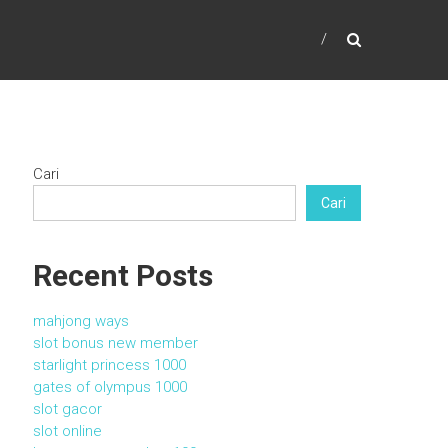
Cari
Cari
Recent Posts
mahjong ways
slot bonus new member
starlight princess 1000
gates of olympus 1000
slot gacor
slot online