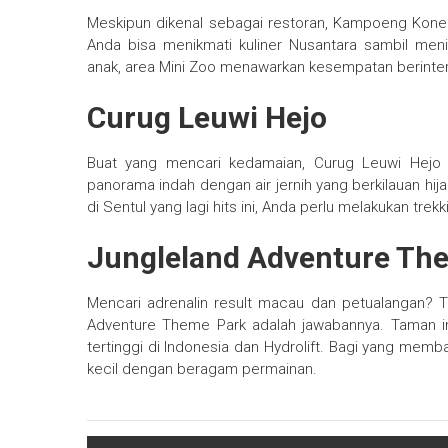
Meskipun dikenal sebagai restoran, Kampoeng Koneng 
Anda bisa menikmati kuliner Nusantara sambil m
anak, area Mini Zoo menawarkan kesempatan berinte
Curug Leuwi Hejo
Buat yang mencari kedamaian, Curug Leuwi Hejo a
panorama indah dengan air jernih yang berkilauan hij
di Sentul yang lagi hits ini, Anda perlu melakukan trekk
Jungleland Adventure Th
Mencari adrenalin result macau dan petualangan? T
Adventure Theme Park adalah jawabannya. Taman in
tertinggi di Indonesia dan Hydrolift. Bagi yang mem
kecil dengan beragam permainan.