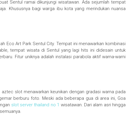
buat Sentul ramai dikunjungi wisatawan. Ada sejumlah tempat
 saja. Khususnya bagi warga ibu kota yang merindukan nuansa
alah Eco Art Park Sentul City. Tempat ini menawarkan kombinasi
le, tempat wisata di Sentul yang lagi hits ini didesain untuk
aru. Fitur uniknya adalah instalasi parabola aktif warna-warni
g aztec slot menawarkan keunikan dengan gradasi warna pada
gemar berburu foto. Meski ada beberapa gua di area ini, Goa
langan
slot server thailand no 1
wisatawan. Dari alam asri hingga
 semuanya.