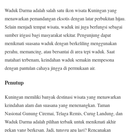
Waduk Darma adalah salah satu ikon wisata Kuningan yang
menawarkan pemandangan eksotis dengan latar perbukitan hijau.
Selain menjadi tempat wisata, waduk ini juga berfungsi sebagai
sumber irigasi bagi masyarakat sekitar. Pengunjung dapat
menikmati suasana waduk dengan berkeliling menggunakan
perahu, memancing, atau bersantai di area tepi waduk. Saat
matahari terbenam, keindahan waduk semakin mempesona
dengan pantulan cahaya jingga di permukaan air.
Penutup
Kuningan memiliki banyak destinasi wisata yang menawarkan
keindahan alam dan suasana yang menenangkan. Taman
Nasional Gunung Ciremai, Telaga Remis, Curug Landung, dan
Waduk Darma adalah pilihan terbaik untuk menikmati akhir
pekan yang berkesan. Jadi, tunggu apa lagi? Rencanakan