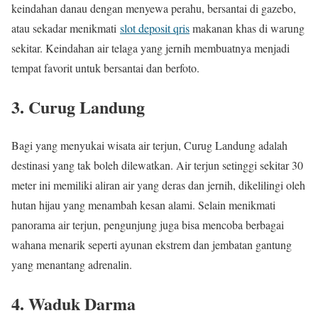
keindahan danau dengan menyewa perahu, bersantai di gazebo,
atau sekadar menikmati
slot deposit qris
makanan khas di warung
sekitar. Keindahan air telaga yang jernih membuatnya menjadi
tempat favorit untuk bersantai dan berfoto.
3. Curug Landung
Bagi yang menyukai wisata air terjun, Curug Landung adalah
destinasi yang tak boleh dilewatkan. Air terjun setinggi sekitar 30
meter ini memiliki aliran air yang deras dan jernih, dikelilingi oleh
hutan hijau yang menambah kesan alami. Selain menikmati
panorama air terjun, pengunjung juga bisa mencoba berbagai
wahana menarik seperti ayunan ekstrem dan jembatan gantung
yang menantang adrenalin.
4. Waduk Darma