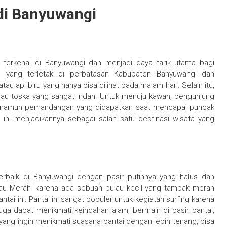
 di Banyuwangi
g terkenal di Banyuwangi dan menjadi daya tarik utama bagi
a yang terletak di perbatasan Kabupaten Banyuwangi dan
au api biru yang hanya bisa dilihat pada malam hari. Selain itu,
ijau toska yang sangat indah. Untuk menuju kawah, pengunjung
, namun pemandangan yang didapatkan saat mencapai puncak
ni menjadikannya sebagai salah satu destinasi wisata yang
erbaik di Banyuwangi dengan pasir putihnya yang halus dan
au Merah” karena ada sebuah pulau kecil yang tampak merah
ntai ini. Pantai ini sangat populer untuk kegiatan surfing karena
uga dapat menikmati keindahan alam, bermain di pasir pantai,
ang ingin menikmati suasana pantai dengan lebih tenang, bisa