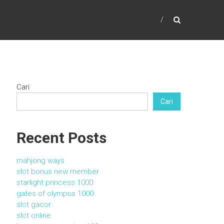
Cari
Cari
Recent Posts
mahjong ways
slot bonus new member
starlight princess 1000
gates of olympus 1000
slot gacor
slot online