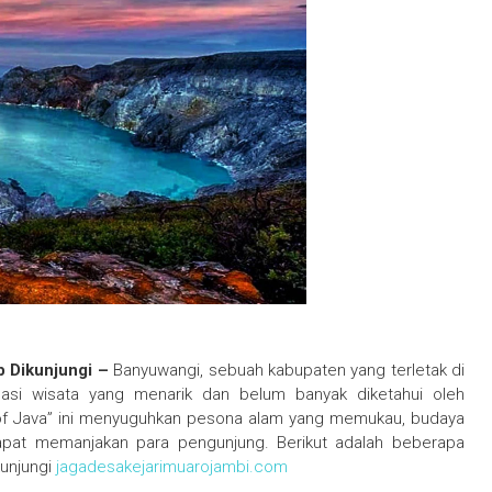
b Dikunjungi –
Banyuwangi, sebuah kabupaten yang terletak di
nasi wisata yang menarik dan belum banyak diketahui oleh
 of Java” ini menyuguhkan pesona alam yang memukau, budaya
apat memanjakan para pengunjung. Berikut adalah beberapa
kunjungi
jagadesakejarimuarojambi.com