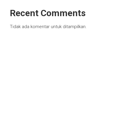
Recent Comments
Tidak ada komentar untuk ditampilkan.