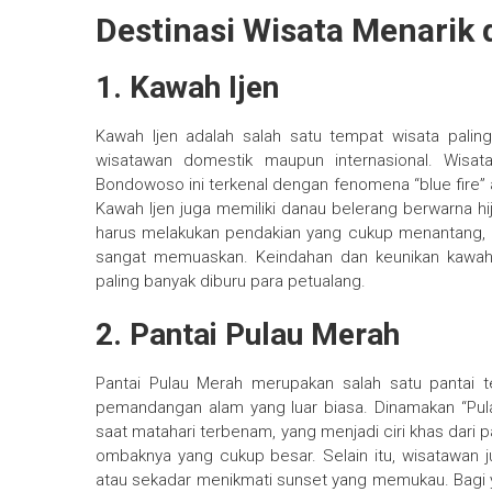
Destinasi Wisata Menarik
1. Kawah Ijen
Kawah Ijen adalah salah satu tempat wisata palin
wisatawan domestik maupun internasional. Wisat
Bondowoso ini terkenal dengan fenomena “blue fire” at
Kawah Ijen juga memiliki danau belerang berwarna h
harus melakukan pendakian yang cukup menantang
sangat memuaskan. Keindahan dan keunikan kawah i
paling banyak diburu para petualang.
2. Pantai Pulau Merah
Pantai Pulau Merah merupakan salah satu pantai t
pemandangan alam yang luar biasa. Dinamakan “Pul
saat matahari terbenam, yang menjadi ciri khas dari pa
ombaknya yang cukup besar. Selain itu, wisatawan j
atau sekadar menikmati sunset yang memukau. Bagi y