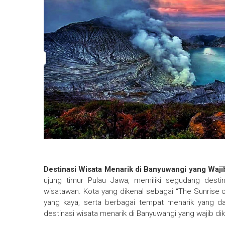
Destinasi Wisata Menarik di Banyuwangi yang Waji
ujung timur Pulau Jawa, memiliki segudang desti
wisatawan. Kota yang dikenal sebagai “The Sunrise
yang kaya, serta berbagai tempat menarik yang d
destinasi wisata menarik di Banyuwangi yang wajib di