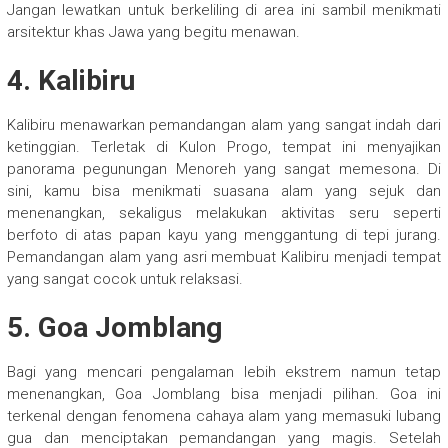
Jangan lewatkan untuk berkeliling di area ini sambil menikmati
arsitektur khas Jawa yang begitu menawan.
4.
Kalibiru
Kalibiru menawarkan pemandangan alam yang sangat indah dari
ketinggian. Terletak di Kulon Progo, tempat ini menyajikan
panorama pegunungan Menoreh yang sangat memesona. Di
sini, kamu bisa menikmati suasana alam yang sejuk dan
menenangkan, sekaligus melakukan aktivitas seru seperti
berfoto di atas papan kayu yang menggantung di tepi jurang.
Pemandangan alam yang asri membuat Kalibiru menjadi tempat
yang sangat cocok untuk relaksasi.
5.
Goa Jomblang
Bagi yang mencari pengalaman lebih ekstrem namun tetap
menenangkan, Goa Jomblang bisa menjadi pilihan. Goa ini
terkenal dengan fenomena cahaya alam yang memasuki lubang
gua dan menciptakan pemandangan yang magis. Setelah