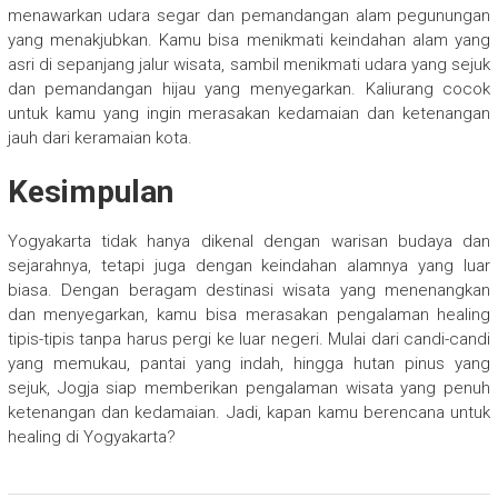
menawarkan udara segar dan pemandangan alam pegunungan
yang menakjubkan. Kamu bisa menikmati keindahan alam yang
asri di sepanjang jalur wisata, sambil menikmati udara yang sejuk
dan pemandangan hijau yang menyegarkan. Kaliurang cocok
untuk kamu yang ingin merasakan kedamaian dan ketenangan
jauh dari keramaian kota.
Kesimpulan
Yogyakarta tidak hanya dikenal dengan warisan budaya dan
sejarahnya, tetapi juga dengan keindahan alamnya yang luar
biasa. Dengan beragam destinasi wisata yang menenangkan
dan menyegarkan, kamu bisa merasakan pengalaman healing
tipis-tipis tanpa harus pergi ke luar negeri. Mulai dari candi-candi
yang memukau, pantai yang indah, hingga hutan pinus yang
sejuk, Jogja siap memberikan pengalaman wisata yang penuh
ketenangan dan kedamaian. Jadi, kapan kamu berencana untuk
healing di Yogyakarta?