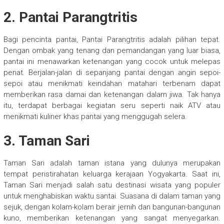
2.
Pantai Parangtritis
Bagi pencinta pantai, Pantai Parangtritis adalah pilihan tepat.
Dengan ombak yang tenang dan pemandangan yang luar biasa,
pantai ini menawarkan ketenangan yang cocok untuk melepas
penat. Berjalan-jalan di sepanjang pantai dengan angin sepoi-
sepoi atau menikmati keindahan matahari terbenam dapat
memberikan rasa damai dan ketenangan dalam jiwa. Tak hanya
itu, terdapat berbagai kegiatan seru seperti naik ATV atau
menikmati kuliner khas pantai yang menggugah selera.
3.
Taman Sari
Taman Sari adalah taman istana yang dulunya merupakan
tempat peristirahatan keluarga kerajaan Yogyakarta. Saat ini,
Taman Sari menjadi salah satu destinasi wisata yang populer
untuk menghabiskan waktu santai. Suasana di dalam taman yang
sejuk, dengan kolam-kolam berair jernih dan bangunan-bangunan
kuno, memberikan ketenangan yang sangat menyegarkan.